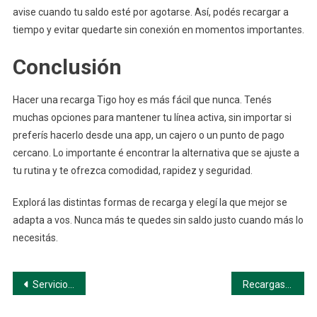
avise cuando tu saldo esté por agotarse. Así, podés recargar a
tiempo y evitar quedarte sin conexión en momentos importantes.
Conclusión
Hacer una recarga Tigo hoy es más fácil que nunca. Tenés
muchas opciones para mantener tu línea activa, sin importar si
preferís hacerlo desde una app, un cajero o un punto de pago
cercano. Lo importante é encontrar la alternativa que se ajuste a
tu rutina y te ofrezca comodidad, rapidez y seguridad.
Explorá las distintas formas de recarga y elegí la que mejor se
adapta a vos. Nunca más te quedes sin saldo justo cuando más lo
necesitás.
Navegación
Servicios al Cliente Tigo en Argentina: Canales, Pasos y Consejos para Resolver tus Problemas
Recargas tigo: Guía clara y simple
de