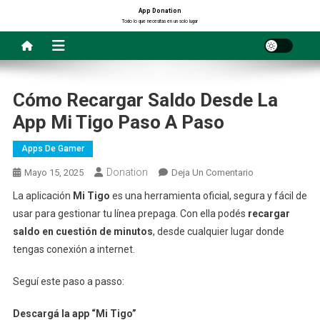
Saltar
App Donation
Todo lo que necesitas en un solo lugar
al
contenido
Cómo Recargar Saldo Desde La
App Mi Tigo Paso A Paso
Apps De Gamer
Donation
En
Mayo 15, 2025
Deja Un Comentario
Cómo
La aplicación
Mi Tigo
es una herramienta oficial, segura y fácil de
Recargar
usar para gestionar tu línea prepaga. Con ella podés
recargar
Saldo
saldo en cuestión de minutos
, desde cualquier lugar donde
Desde
tengas conexión a internet.
La
App
Seguí este paso a passo:
Mi
Tigo
Descargá la app “Mi Tigo”
Paso