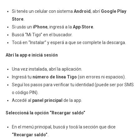
A
Si tenés un celular con sistema
Android
, abrí
Google Play
Paso
Store
.
Si usás un
iPhone
, ingresá a la
App Store
.
Buscá “Mi Tigo” en el buscador.
Tocá en “Instalar” y esperá a que se complete la descarga.
Abrí la app e iniciá sesión
Una vez instalada, abrí la aplicación.
Ingresá tu
número de línea Tigo
(sin errores ni espacios).
Seguí los pasos para verificar tu identidad (puede ser por SMS
o código PIN).
Accedé al
panel principal
de la app.
Seleccioná la opción “Recargar saldo”
En el menú principal, buscá y tocá la sección que dice
“Recargar saldo”
.