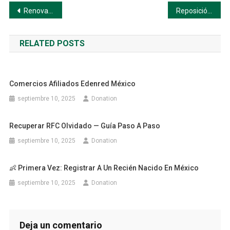
Navegación
Renovar tu credencial vencida
Reposición por pérdida, robo o daño en el IFE (INE)
de
RELATED POSTS
entradas
Comercios Afiliados Edenred México
septiembre 10, 2025
Donation
Recuperar RFC Olvidado — Guía Paso A Paso
septiembre 10, 2025
Donation
👶 Primera Vez: Registrar A Un Recién Nacido En México
septiembre 10, 2025
Donation
Deja un comentario