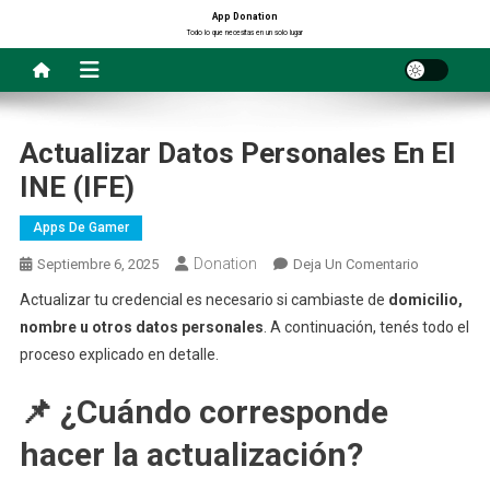
Saltar
App Donation
Todo lo que necesitas en un solo lugar
al
contenido
Actualizar Datos Personales En El
INE (IFE)
Apps De Gamer
Donation
En
Septiembre 6, 2025
Deja Un Comentario
Actualizar
Actualizar tu credencial es necesario si cambiaste de
domicilio,
Datos
nombre u otros datos personales
. A continuación, tenés todo el
Personales
proceso explicado en detalle.
En
El
📌 ¿Cuándo corresponde
INE
(IFE)
hacer la actualización?