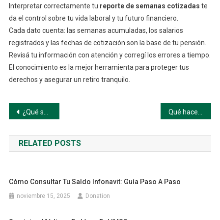
Interpretar correctamente tu
reporte de semanas cotizadas
te
da el control sobre tu vida laboral y tu futuro financiero.
Cada dato cuenta: las semanas acumuladas, los salarios
registrados y las fechas de cotización son la base de tu pensión.
Revisá tu información con atención y corregí los errores a tiempo.
El conocimiento es la mejor herramienta para proteger tus
derechos y asegurar un retiro tranquilo.
Navegación
¿Qué son las semanas cotizadas?
Qué hacer si faltan semanas cotizadas en tu reporte del IMSS
de
RELATED POSTS
entradas
Cómo Consultar Tu Saldo Infonavit: Guía Paso A Paso
noviembre 15, 2025
Donation