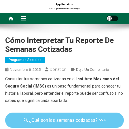
Saltar
App Donation
Todo lo que necesitas en un solo lugar
al
contenido
Cómo Interpretar Tu Reporte De
Semanas Cotizadas
Programas Sociales
Donation
En
Noviembre 6, 2025
Deja Un Comentario
Cómo
Consultar tus semanas cotizadas en el
Instituto Mexicano del
Interpretar
Seguro Social (IMSS)
es un paso fundamental para conocer tu
Tu
historial laboral, pero entender el reporte puede ser confuso si no
Reporte
sabés qué significa cada apartado.
De
Semanas
Cotizadas
🔍 ¿Qué son las semanas cotizadas? >>>