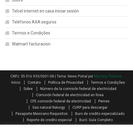
Sobre
Telcel internet en casa iniciar sesión
Teléfonos AXA seguros
Termos e Condições
Walmart facturacion
CNPJ: 35.916.933/0001-08
|
Tema: News Portal por
Mystery Themes
.
Início
Contato
Política de Privacidad
Termos e Condições
Sobre
Número de la comisión federal de electricidad
Comisión federal de electricidad en línea
CFE comisión federal de electricidad
Pemex
Gas natural Naturgy
CURP para descargar
Pasaporte Mexicano Requisitos
Buro de credito especializado
Reporte de credito especial
Buró: Guía Completo
Teléfonos AXA seguros
Qualitas teléfono
Como se calcula el aguinaldo
Aguinaldo por Ley
Aguinaldo