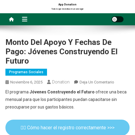
Saltar
App Donation
Todo lo que necesitas en un solo lugar
al
contenido
Monto Del Apoyo Y Fechas De
Pago: Jóvenes Construyendo El
Futuro
Programas Sociales
Donation
En
Noviembre 6, 2025
Deja Un Comentario
Monto
El programa
Jóvenes Construyendo el Futuro
ofrece una beca
Del
mensual para que los participantes puedan capacitarse sin
Apoyo
preocuparse por sus gastos básicos.
Y
Fechas
De
✍🏻 Cómo hacer el registro correctamente >>>
Pago: