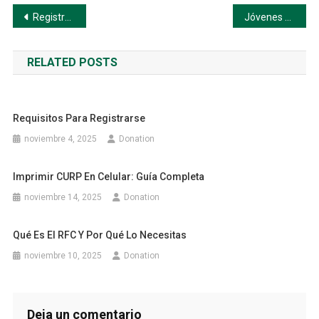
Navegación
Registro y Seguimiento en el Programa Sembrando Vida
Jóvenes Construyendo el Futuro: Sepa Mas
de
RELATED POSTS
entradas
Requisitos Para Registrarse
noviembre 4, 2025
Donation
Imprimir CURP En Celular: Guía Completa
noviembre 14, 2025
Donation
Qué Es El RFC Y Por Qué Lo Necesitas
noviembre 10, 2025
Donation
Deja un comentario