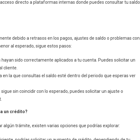
cceso directo a plataformas internas donde puedes consultar tu saldo
amente debido a retrasos en los pagos, ajustes de saldo o problemas con
menor al esperado, sigue estos pasos:
 hayan sido correctamente aplicados a tu cuenta. Puedes solicitar un
l cliente.
a en la que consultas el saldo esté dentro del periodo que esperas ver
 sigue sin coincidir con lo esperado, puedes solicitar un ajuste o
t.
ra un crédito?
r algún trámite, existen varias opciones que podrías explorar:
uficiente, podrías solicitar un aumento de crédito, dependiendo de tu