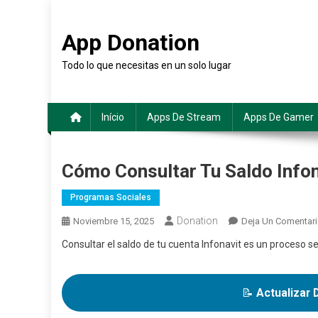
Saltar
al
App Donation
contenido
Todo lo que necesitas en un solo lugar
Início
Apps De Stream
Apps De Gamer
Cómo Consultar Tu Saldo Infon
Programas Sociales
Donation
Noviembre 15, 2025
Deja Un Comentar
Consultar el saldo de tu cuenta Infonavit es un proceso se
📝
Actualizar 