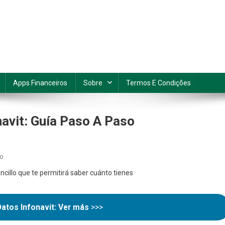
Apps Financeiros
Sobre
Termos E Condições
avit: Guía Paso A Paso
En
io
Cómo
ncillo que te permitirá saber cuánto tienes
Consultar
Tu
Saldo
Datos Infonavit: Ver más
>>>
Infonavit: