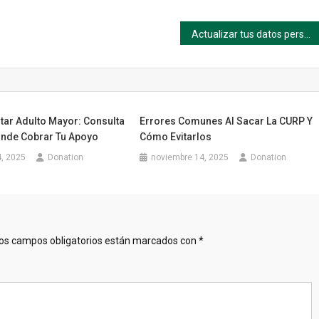
Actualizar tus datos personales en Infonavit sin complicaciones: Guía paso a paso
tar Adulto Mayor: Consulta
Errores Comunes Al Sacar La CURP Y
nde Cobrar Tu Apoyo
Cómo Evitarlos
, 2025
Donation
noviembre 14, 2025
Donation
os campos obligatorios están marcados con
*