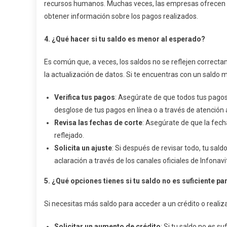
recursos humanos. Muchas veces, las empresas ofrecen a
obtener información sobre los pagos realizados.
4. ¿Qué hacer si tu saldo es menor al esperado?
Es común que, a veces, los saldos no se reflejen correct
la actualización de datos. Si te encuentras con un saldo 
Verifica tus pagos
: Asegúrate de que todos tus pagos
desglose de tus pagos en línea o a través de atención a
Revisa las fechas de corte
: Asegúrate de que la fech
reflejado.
Solicita un ajuste
: Si después de revisar todo, tu saldo
aclaración a través de los canales oficiales de Infonavi
5. ¿Qué opciones tienes si tu saldo no es suficiente pa
Si necesitas más saldo para acceder a un crédito o realiza
Solicitar un aumento de crédito
: Si tu saldo no es s