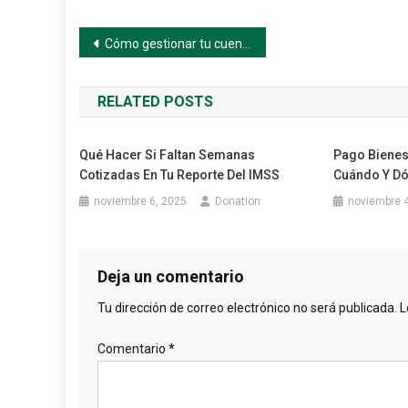
Navegación
Cómo gestionar tu cuenta Infonavit: Guía paso a paso
de
RELATED POSTS
entradas
Qué Hacer Si Faltan Semanas
Pago Bienes
Cotizadas En Tu Reporte Del IMSS
Cuándo Y Dó
noviembre 6, 2025
Donation
noviembre 4
Deja un comentario
Tu dirección de correo electrónico no será publicada.
L
Comentario
*