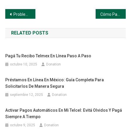
Navegación
Problemas que podés estar enfrentando (y cómo solucionarlos paso a paso)
Cómo Pagar tu Factura Liverpool en Línea (Paso a Paso)
de
RELATED POSTS
entradas
Pagá Tu Recibo Telmex En Línea Paso A Paso
octubre 10, 2025
Donation
Préstamos En Línea En México: Guía Completa Para
Solicitarlos De Manera Segura
septiembre 12, 2025
Donation
Activar Pagos Automáticos En Mi Telcel: Evitá Olvidos Y Pagá
Siempre A Tiempo
octubre 9, 2025
Donation