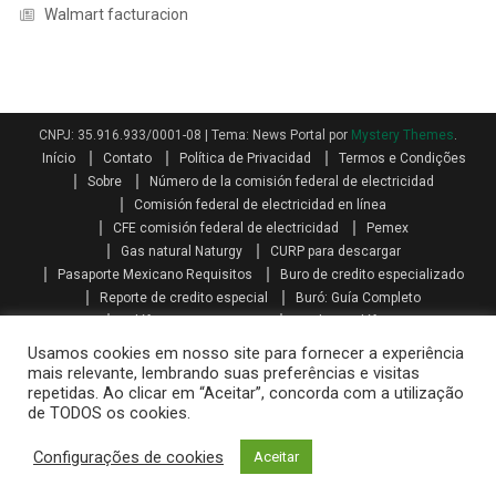
Walmart facturacion
CNPJ: 35.916.933/0001-08
|
Tema: News Portal por
Mystery Themes
.
Início
Contato
Política de Privacidad
Termos e Condições
Sobre
Número de la comisión federal de electricidad
Comisión federal de electricidad en línea
CFE comisión federal de electricidad
Pemex
Gas natural Naturgy
CURP para descargar
Pasaporte Mexicano Requisitos
Buro de credito especializado
Reporte de credito especial
Buró: Guía Completo
Teléfonos AXA seguros
Qualitas teléfono
Como se calcula el aguinaldo
Aguinaldo por Ley
Aguinaldo
Usamos cookies em nosso site para fornecer a experiência
Como se calcula la prima vacacional
Primas vacacionales
mais relevante, lembrando suas preferências e visitas
repetidas. Ao clicar em “Aceitar”, concorda com a utilização
Promociones telcel recargas
Paquetes amigo sin limite
de TODOS os cookies.
Mi telcel paquetes
Telcel internet en casa iniciar sesión
Recarga telcel en linea
Walmart facturacion
Configurações de cookies
Aceitar
Costco facturacion
Sat facturas
Oxxo gas facturacion
Home Depot facturacion