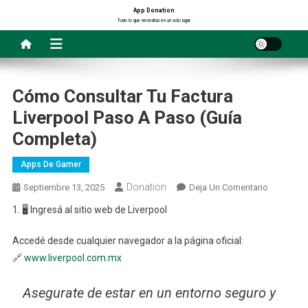
Saltar
App Donation
Todo lo que necesitas en un solo lugar
al
contenido
Cómo Consultar Tu Factura
Liverpool Paso A Paso (Guía
Completa)
Apps De Gamer
Donation
En
Septiembre 13, 2025
Deja Un Comentario
Cómo
1. 🖥️ Ingresá al sitio web de Liverpool
Consultar
Tu
Accedé desde cualquier navegador a la página oficial:
Factura
🔗
www.liverpool.com.mx
Liverpool
Paso
Asegurate de estar en un entorno seguro y
A