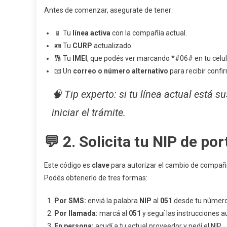
C
Antes de comenzar, asegurate de tener:
A
A
📱 Tu
línea activa
con la compañía actual.
(
🪪 Tu
CURP
actualizado.
🔢 Tu
IMEI
, que podés ver marcando *#06# en tu celul
📧 Un
correo o número alternativo
para recibir confi
🧠
Tip experto:
si tu línea actual está s
iniciar el trámite.
💬 2. Solicita tu NIP de por
Este código es
clave
para autorizar el cambio de compañí
Podés obtenerlo de tres formas:
Por SMS:
enviá la palabra
NIP
al
051
desde tu número
Por llamada:
marcá al
051
y seguí las instrucciones 
En persona:
acudí a tu actual proveedor y pedí el NIP.