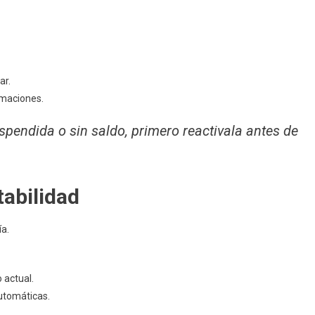
ambiarte
T&T
Portabilidad)
ar.
rmaciones.
uspendida o sin saldo, primero reactivala antes de
tabilidad
a.
 actual.
automáticas.