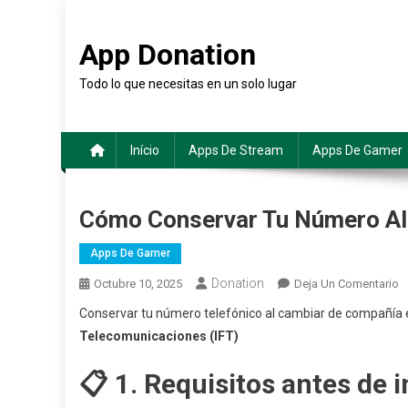
Saltar
al
App Donation
contenido
Todo lo que necesitas en un solo lugar
Início
Apps De Stream
Apps De Gamer
Cómo Conservar Tu Número Al 
Apps De Gamer
Donation
E
Octubre 10, 2025
Deja Un Comentario
C
Conservar tu número telefónico al cambiar de compañía
C
Telecomunicaciones (IFT)
T
N
📋 1. Requisitos antes de i
A