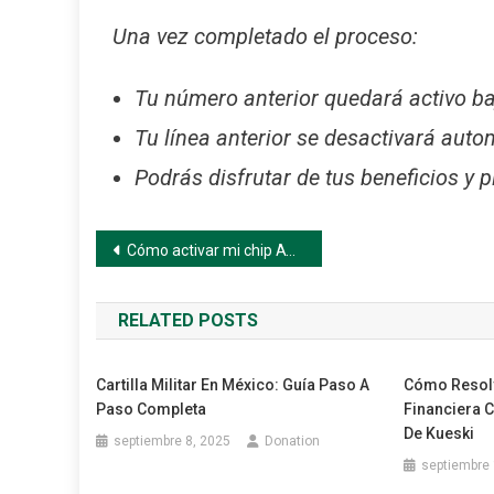
Una vez completado el proceso:
Tu número anterior quedará activo ba
Tu línea anterior se desactivará aut
Podrás disfrutar de tus beneficios y p
Navegación
Cómo activar mi chip AT&T paso a paso
de
RELATED POSTS
entradas
Cartilla Militar En México: Guía Paso A
Cómo Resolv
Paso Completa
Financiera 
De Kueski
septiembre 8, 2025
Donation
septiembre 