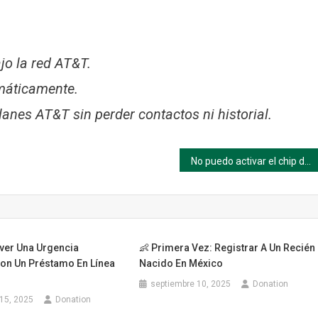
jo la red AT&T.
omáticamente.
lanes AT&T sin perder contactos ni historial.
No puedo activar el chip desde el celular
er Una Urgencia
👶 Primera Vez: Registrar A Un Recién
Con Un Préstamo En Línea
Nacido En México
septiembre 10, 2025
Donation
15, 2025
Donation