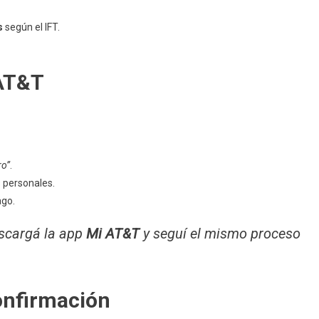
s
según el IFT.
 AT&T
ro”
.
 personales.
ago.
escargá la app
Mi AT&T
y seguí el mismo proceso
onfirmación