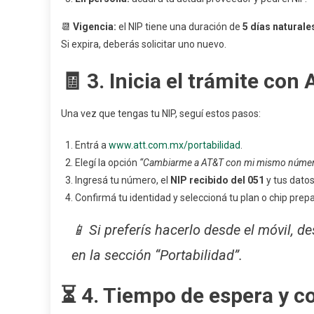
📆
Vigencia:
el NIP tiene una duración de
5 días naturale
Si expira, deberás solicitar uno nuevo.
🧾 3. Inicia el trámite con
Una vez que tengas tu NIP, seguí estos pasos:
Entrá a
www.att.com.mx/portabilidad
.
Elegí la opción
“Cambiarme a AT&T con mi mismo núme
Ingresá tu número, el
NIP recibido del 051
y tus datos
Confirmá tu identidad y seleccioná tu plan o chip prep
📱 Si preferís hacerlo desde el móvil, d
en la sección “Portabilidad”.
⏳ 4. Tiempo de espera y c