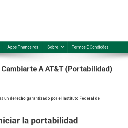
Apps Financeiros
Sobre
Termos E Condições
Cambiarte A AT&T (Portabilidad)
n
ómo
 es un
derecho garantizado por el Instituto Federal de
onservar
u
úmero
niciar la portabilidad
l