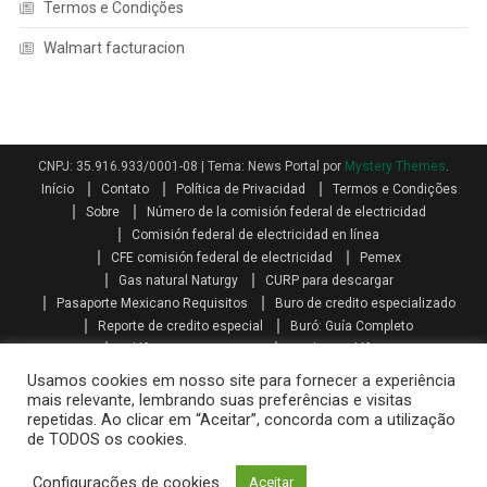
Termos e Condições
Walmart facturacion
CNPJ: 35.916.933/0001-08
|
Tema: News Portal por
Mystery Themes
.
Início
Contato
Política de Privacidad
Termos e Condições
Sobre
Número de la comisión federal de electricidad
Comisión federal de electricidad en línea
CFE comisión federal de electricidad
Pemex
Gas natural Naturgy
CURP para descargar
Pasaporte Mexicano Requisitos
Buro de credito especializado
Reporte de credito especial
Buró: Guía Completo
Teléfonos AXA seguros
Qualitas teléfono
Como se calcula el aguinaldo
Aguinaldo por Ley
Aguinaldo
Usamos cookies em nosso site para fornecer a experiência
Como se calcula la prima vacacional
Primas vacacionales
mais relevante, lembrando suas preferências e visitas
repetidas. Ao clicar em “Aceitar”, concorda com a utilização
Promociones telcel recargas
Paquetes amigo sin limite
de TODOS os cookies.
Mi telcel paquetes
Telcel internet en casa iniciar sesión
Recarga telcel en linea
Walmart facturacion
Configurações de cookies
Aceitar
Costco facturacion
Sat facturas
Oxxo gas facturacion