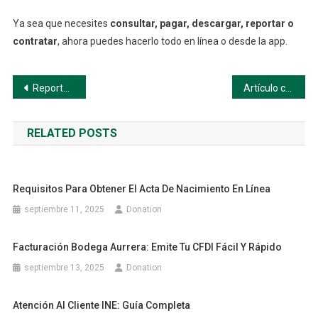
Ya sea que necesites
consultar, pagar, descargar, reportar o
contratar
, ahora puedes hacerlo todo en línea o desde la app.
Navegación
Reportar fallas de servicio — Paso a paso
Artículo completo — Comisión Federal de Electricidad (CFE)
de
RELATED POSTS
entradas
Requisitos Para Obtener El Acta De Nacimiento En Línea
septiembre 11, 2025
Donation
Facturación Bodega Aurrera: Emite Tu CFDI Fácil Y Rápido
septiembre 13, 2025
Donation
Atención Al Cliente INE: Guía Completa