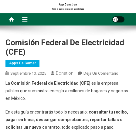
Saltar
App Donation
Todo lo que necesitas en un solo lugar
al
contenido
Comisión Federal De Electricidad
(CFE)
Apps De Gamer
Donation
En
Septiembre 10, 2025
Deja Un Comentario
Comisión
La
Comisión Federal de Electricidad (CFE)
es la empresa
Federal
pública que suministra energía a millones de hogares y negocios
De
en México.
Electricid
(CFE)
En esta guía encontrarás todo lo necesario:
consultar tu recibo,
pagar en línea, descargar comprobantes, reportar fallas o
solicitar un nuevo contrato
, todo explicado paso a paso.