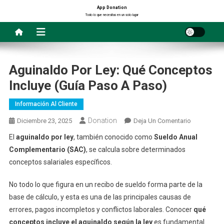
Saltar
App Donation
Todo lo que necesitas en un solo lugar
al
contenido
Aguinaldo Por Ley: Qué Conceptos
Incluye (Guía Paso A Paso)
Información Al Cliente
Donation
En
Diciembre 23, 2025
Deja Un Comentario
Aguinaldo
El
aguinaldo por ley
, también conocido como
Sueldo Anual
Por
Complementario (SAC)
, se calcula sobre determinados
Ley:
conceptos salariales específicos.
Qué
Conceptos
No todo lo que figura en un recibo de sueldo forma parte de la
Incluye
base de cálculo, y esta es una de las principales causas de
(Guía
errores, pagos incompletos y conflictos laborales. Conocer
qué
Paso
conceptos incluye el aguinaldo según la ley
es fundamental
A