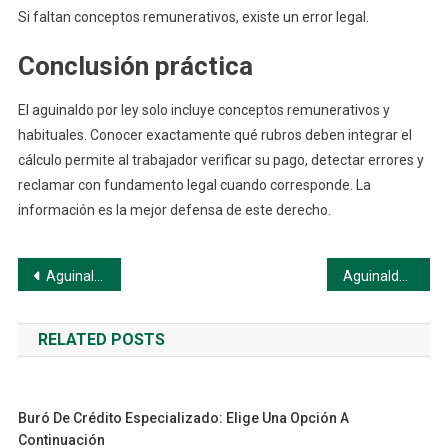
Si faltan conceptos remunerativos, existe un error legal.
Conclusión práctica
El aguinaldo por ley solo incluye conceptos remunerativos y
habituales. Conocer exactamente qué rubros deben integrar el
cálculo permite al trabajador verificar su pago, detectar errores y
reclamar con fundamento legal cuando corresponde. La
información es la mejor defensa de este derecho.
Navegación
Aguinaldo por ley: Elige una opción a continuación
Aguinaldo por Ley: Descuentos Aplicables (Guía paso a paso)
de
RELATED POSTS
entradas
Buró De Crédito Especializado: Elige Una Opción A
Continuación