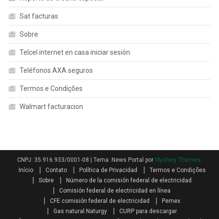
Sat facturas
Sobre
Telcel internet en casa iniciar sesión
Teléfonos AXA seguros
Termos e Condições
Walmart facturacion
CNPJ: 35.916.933/0001-08
|
Tema: News Portal por
Mystery Themes
.
Início
Contato
Política de Privacidad
Termos e Condições
Sobre
Número de la comisión federal de electricidad
Comisión federal de electricidad en línea
CFE comisión federal de electricidad
Pemex
Gas natural Naturgy
CURP para descargar