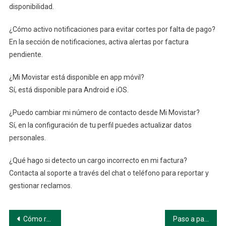
disponibilidad.
¿Cómo activo notificaciones para evitar cortes por falta de pago?
En la sección de notificaciones, activa alertas por factura
pendiente.
¿Mi Movistar está disponible en app móvil?
Sí, está disponible para Android e iOS.
¿Puedo cambiar mi número de contacto desde Mi Movistar?
Sí, en la configuración de tu perfil puedes actualizar datos
personales.
¿Qué hago si detecto un cargo incorrecto en mi factura?
Contacta al soporte a través del chat o teléfono para reportar y
gestionar reclamos.
Navegación
Cómo registrarse en Mi Movistar: paso a paso detallado
Paso a paso detallado para descargar la factura desde la app Mi Movistar