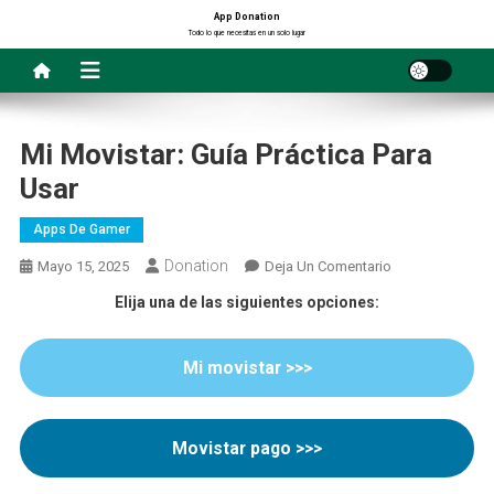
Saltar
App Donation
Todo lo que necesitas en un solo lugar
al
contenido
Mi Movistar: Guía Práctica Para
Usar
Apps De Gamer
Donation
En
Mayo 15, 2025
Deja Un Comentario
Mi
Elija una de las siguientes opciones:
Movistar:
Guía
Mi movistar >>>
Práctica
Para
Usar
Movistar pago >>>