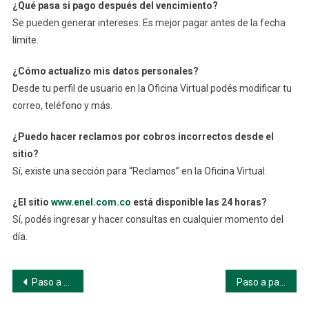
¿Qué pasa si pago después del vencimiento?
Se pueden generar intereses. Es mejor pagar antes de la fecha
límite.
¿Cómo actualizo mis datos personales?
Desde tu perfil de usuario en la Oficina Virtual podés modificar tu
correo, teléfono y más.
¿Puedo hacer reclamos por cobros incorrectos desde el
sitio?
Sí, existe una sección para “Reclamos” en la Oficina Virtual.
¿El sitio
www.enel.com.co
está disponible las 24 horas?
Sí, podés ingresar y hacer consultas en cualquier momento del
día.
Navegación
Paso a paso: Cómo registrarte en Enel Colombia
Paso a paso: cómo consultar tu factura Tigo desde el sitio web oficial