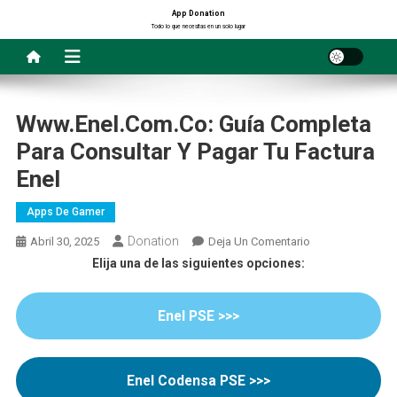
Saltar
App Donation
Todo lo que necesitas en un solo lugar
al
contenido
Www.enel.com.co: Guía Completa
Para Consultar Y Pagar Tu Factura
Enel
Apps De Gamer
Donation
En
Abril 30, 2025
Deja Un Comentario
Www.enel.com.c
Elija una de las siguientes opciones:
Guía
Completa
Enel PSE >>>
Para
Consultar
Y
Enel Codensa PSE >>>
Pagar