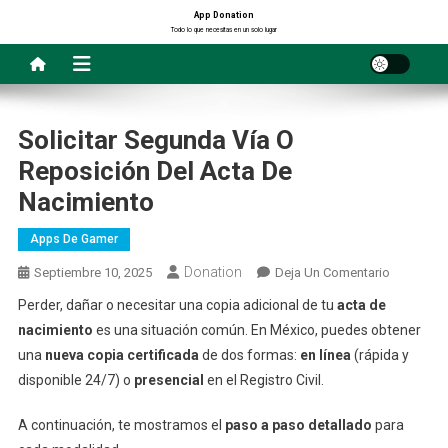
Saltar
App Donation
Todo lo que necesitas en un solo lugar
al
contenido
Solicitar Segunda Vía O
Reposición Del Acta De
Nacimiento
Apps De Gamer
Donation
En
Septiembre 10, 2025
Deja Un Comentario
Solicitar
Perder, dañar o necesitar una copia adicional de tu
acta de
Segunda
nacimiento
es una situación común. En México, puedes obtener
Vía
una
nueva copia certificada
de dos formas:
en línea
(rápida y
O
disponible 24/7) o
presencial
en el Registro Civil.
Reposici
Del
A continuación, te mostramos el
paso a paso detallado
para
Acta