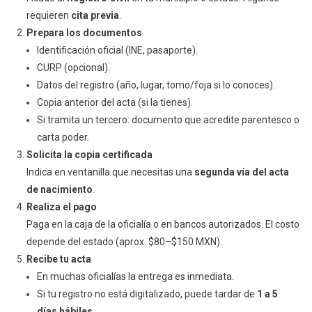
requieren
cita previa
.
Prepara los documentos
Identificación oficial (INE, pasaporte).
CURP (opcional).
Datos del registro (año, lugar, tomo/foja si lo conoces).
Copia anterior del acta (si la tienes).
Si tramita un tercero: documento que acredite parentesco o
carta poder.
Solicita la copia certificada
Indica en ventanilla que necesitas una
segunda vía del acta
de nacimiento
.
Realiza el pago
Paga en la caja de la oficialía o en bancos autorizados. El costo
depende del estado (aprox. $80–$150 MXN).
Recibe tu acta
En muchas oficialías la entrega es inmediata.
Si tu registro no está digitalizado, puede tardar de
1 a 5
días hábiles
.