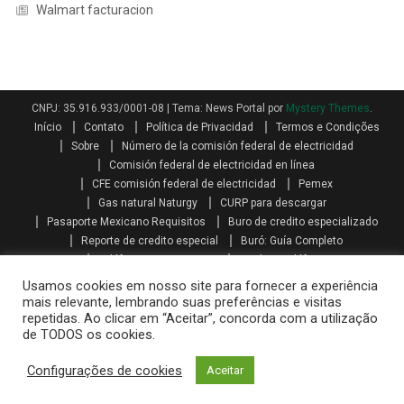
Walmart facturacion
CNPJ: 35.916.933/0001-08
|
Tema: News Portal por
Mystery Themes
.
Início
Contato
Política de Privacidad
Termos e Condições
Sobre
Número de la comisión federal de electricidad
Comisión federal de electricidad en línea
CFE comisión federal de electricidad
Pemex
Gas natural Naturgy
CURP para descargar
Pasaporte Mexicano Requisitos
Buro de credito especializado
Reporte de credito especial
Buró: Guía Completo
Teléfonos AXA seguros
Qualitas teléfono
Como se calcula el aguinaldo
Aguinaldo por Ley
Aguinaldo
Usamos cookies em nosso site para fornecer a experiência
Como se calcula la prima vacacional
Primas vacacionales
mais relevante, lembrando suas preferências e visitas
repetidas. Ao clicar em “Aceitar”, concorda com a utilização
Promociones telcel recargas
Paquetes amigo sin limite
de TODOS os cookies.
Mi telcel paquetes
Telcel internet en casa iniciar sesión
Recarga telcel en linea
Walmart facturacion
Configurações de cookies
Aceitar
Costco facturacion
Sat facturas
Oxxo gas facturacion
Home Depot facturacion