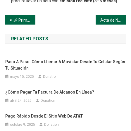
procura llevar un acta con
emisión reciente (3–6 meses)
.
Navegación
👶 Primera vez: Registrar a un recién nacido en México
Acta de Nacimiento en México: Guía Completa 2025
de
RELATED POSTS
entradas
Paso A Paso: Cómo Llamar A Movistar Desde Tu Celular Según
Tu Situación
mayo 15, 2025
Donation
¿Cómo Pagar Tu Factura De Alcanos En Línea?
abril 24, 2025
Donation
Pago Rápido Desde El Sitio Web De AT&T
octubre 9, 2025
Donation