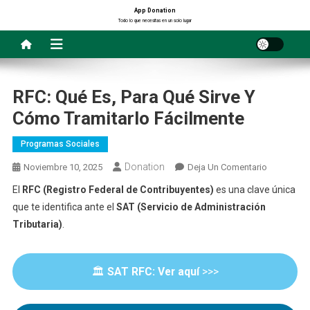
Saltar
App Donation
Todo lo que necesitas en un solo lugar
al
contenido
RFC: Qué Es, Para Qué Sirve Y
Cómo Tramitarlo Fácilmente
Programas Sociales
Donation
En
Noviembre 10, 2025
Deja Un Comentario
RFC:
El
RFC (Registro Federal de Contribuyentes)
es una clave única
Qué
que te identifica ante el
SAT (Servicio de Administración
Es,
Tributaria)
.
Para
Qué
Sirve
🏛️
SAT RFC: Ver aquí
>>>
Y
Cómo
Tramitarlo