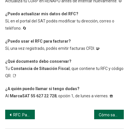
Actualizá tu CURP en RENAPO antes de intentar nuevamente. ⚙️
¿Puedo actualizar mis datos del RFC?
Sí, en el portal del SAT podés modificar tu dirección, correo o
teléfono. 🔄
¿Puedo usar el RFC para facturar?
Sí, una vez registrado, podés emitir facturas CFDI. 🧩
¿Qué documento debo conservar?
Tu
Constancia de Situación Fiscal
, que contiene tu RFC y código
QR. 📑
¿A quién puedo llamar si tengo dudas?
Al
MarcaSAT 55 627 22 728
, opción 1, de lunes a viernes. ☎️
Navegación
RFC: Paso a Paso
Cómo sacar tu RFC
de