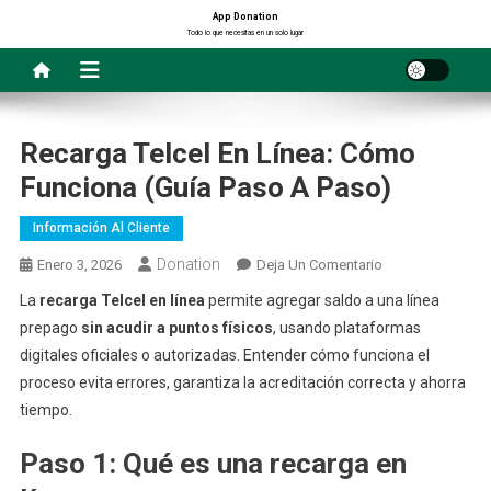
Saltar
App Donation
Todo lo que necesitas en un solo lugar
al
contenido
Recarga Telcel En Línea: Cómo
Funciona (Guía Paso A Paso)
Información Al Cliente
Donation
En
Enero 3, 2026
Deja Un Comentario
Recarga
La
recarga Telcel en línea
permite agregar saldo a una línea
Telcel
prepago
sin acudir a puntos físicos
, usando plataformas
En
digitales oficiales o autorizadas. Entender cómo funciona el
Línea:
proceso evita errores, garantiza la acreditación correcta y ahorra
Cómo
tiempo.
Funciona
(Guía
Paso 1: Qué es una recarga en
Paso
A