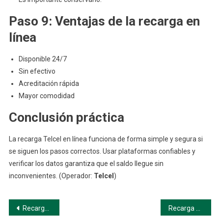
Paso 9: Ventajas de la recarga en
línea
Disponible 24/7
Sin efectivo
Acreditación rápida
Mayor comodidad
Conclusión práctica
La recarga Telcel en línea funciona de forma simple y segura si
se siguen los pasos correctos. Usar plataformas confiables y
verificar los datos garantiza que el saldo llegue sin
inconvenientes. (Operador:
Telcel
)
Navegación
Recarga Telcel en Línea: Acreditación y Vigencia (Guía paso a paso)
Recarga Telcel en Línea: Medios de Pago (Guía paso a paso)