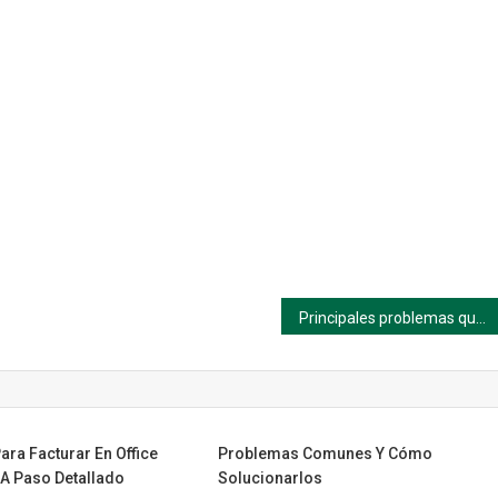
Principales problemas que ayudamos a resolver (y cómo solucionarlos)
ara Facturar En Office
Problemas Comunes Y Cómo
 A Paso Detallado
Solucionarlos