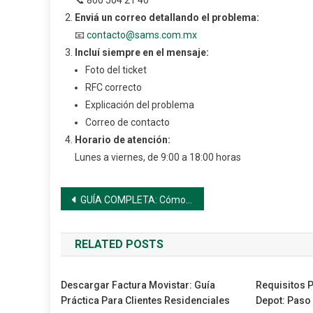
📞 800 504 21 40
Enviá un correo detallando el problema:
📧
contacto@sams.com.mx
Incluí siempre en el mensaje:
Foto del ticket
RFC correcto
Explicación del problema
Correo de contacto
Horario de atención:
Lunes a viernes, de 9:00 a 18:00 horas
Navegación
GUÍA COMPLETA: Cómo Obtener tu Factura Cionsoriana Paso a Paso
de
RELATED POSTS
entradas
Descargar Factura Movistar: Guía
Requisitos P
Práctica Para Clientes Residenciales
Depot: Paso