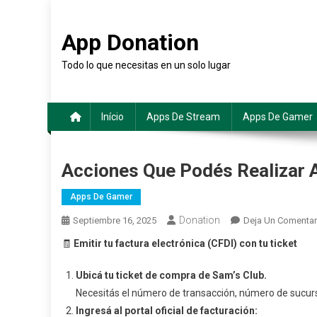
Saltar
al
App Donation
contenido
Todo lo que necesitas en un solo lugar
Início
Apps De Stream
Apps De Gamer
Acciones Que Podés Realizar A
Apps De Gamer
Donation
Septiembre 16, 2025
Deja Un Comentar
🧾
Emitir tu factura electrónica (CFDI) con tu ticket
Ubicá tu ticket de compra de Sam’s Club.
Necesitás el número de transacción, número de sucurs
Ingresá al portal oficial de facturación: