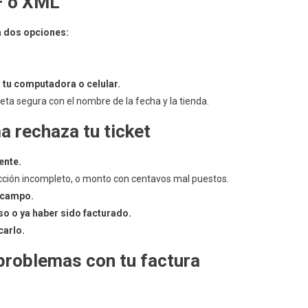
F o XML
á dos opciones:
n tu computadora o celular.
a segura con el nombre de la fecha y la tienda.
a rechaza tu ticket
ente.
cción incompleto, o monto con centavos mal puestos.
a campo.
eso o ya haber sido facturado.
carlo.
problemas con tu factura