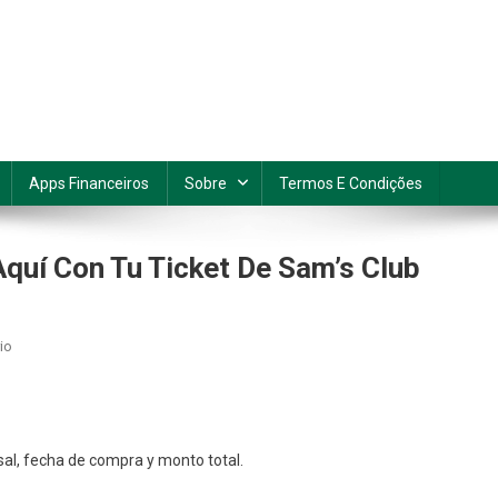
Apps Financeiros
Sobre
Termos E Condições
quí Con Tu Ticket De Sam’s Club
En
io
Acciones
Que
Podés
Realizar
al, fecha de compra y monto total.
Aquí