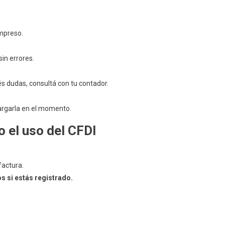
Con
Tu
Ticket
mpreso.
De
Sam’s
in errores.
Club
s dudas, consultá con tu contador.
argarla en el momento.
o el uso del CFDI
factura.
s si estás registrado.