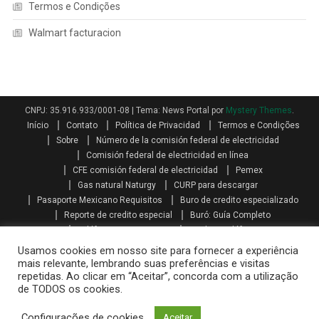
Termos e Condições
Walmart facturacion
CNPJ: 35.916.933/0001-08
|
Tema: News Portal por
Mystery Themes
.
Início
Contato
Política de Privacidad
Termos e Condições
Sobre
Número de la comisión federal de electricidad
Comisión federal de electricidad en línea
CFE comisión federal de electricidad
Pemex
Gas natural Naturgy
CURP para descargar
Pasaporte Mexicano Requisitos
Buro de credito especializado
Reporte de credito especial
Buró: Guía Completo
Teléfonos AXA seguros
Qualitas teléfono
Como se calcula el aguinaldo
Aguinaldo por Ley
Aguinaldo
Usamos cookies em nosso site para fornecer a experiência
Como se calcula la prima vacacional
Primas vacacionales
mais relevante, lembrando suas preferências e visitas
repetidas. Ao clicar em “Aceitar”, concorda com a utilização
Promociones telcel recargas
Paquetes amigo sin limite
de TODOS os cookies.
Mi telcel paquetes
Telcel internet en casa iniciar sesión
Recarga telcel en linea
Walmart facturacion
Configurações de cookies
Aceitar