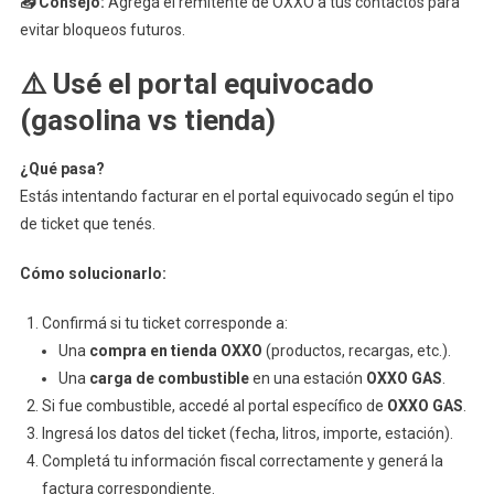
📥 Consejo:
Agregá el remitente de OXXO a tus contactos para
evitar bloqueos futuros.
⚠️ Usé el portal equivocado
(gasolina vs tienda)
¿Qué pasa?
Estás intentando facturar en el portal equivocado según el tipo
de ticket que tenés.
Cómo solucionarlo:
Confirmá si tu ticket corresponde a:
Una
compra en tienda OXXO
(productos, recargas, etc.).
Una
carga de combustible
en una estación
OXXO GAS
.
Si fue combustible, accedé al portal específico de
OXXO GAS
.
Ingresá los datos del ticket (fecha, litros, importe, estación).
Completá tu información fiscal correctamente y generá la
factura correspondiente.