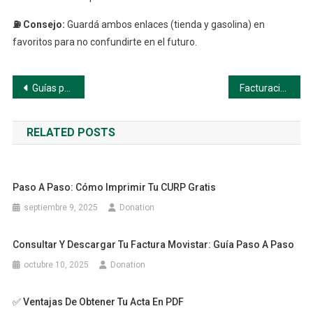
⛽ Consejo:
Guardá ambos enlaces (tienda y gasolina) en
favoritos para no confundirte en el futuro.
Navegación
Guías paso a paso
Facturación OXXO
de
RELATED POSTS
entradas
Paso A Paso: Cómo Imprimir Tu CURP Gratis
septiembre 9, 2025
Donation
Consultar Y Descargar Tu Factura Movistar: Guía Paso A Paso
octubre 10, 2025
Donation
✅ Ventajas De Obtener Tu Acta En PDF