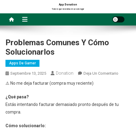
Saltar
App Donation
Todo lo que necesitas en un solo lugar
al
contenido
Problemas Comunes Y Cómo
Solucionarlos
Apps De Gamer
Donation
En
Septiembre 13, 2025
Deja Un Comentario
Problema
⚠️ No me deja facturar (compra muy reciente)
Comunes
Y
¿Qué pasa?
Cómo
Estás intentando facturar demasiado pronto después de tu
Soluciona
compra.
Cómo solucionarlo: