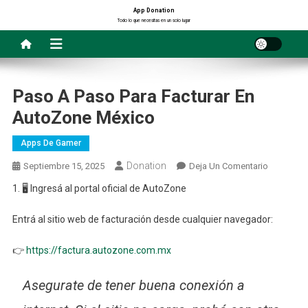
Saltar
App Donation
Todo lo que necesitas en un solo lugar
al
contenido
Paso A Paso Para Facturar En
AutoZone México
Apps De Gamer
Donation
En
Septiembre 15, 2025
Deja Un Comentario
Paso
1. 🖥️ Ingresá al portal oficial de AutoZone
A
Paso
Entrá al sitio web de facturación desde cualquier navegador:
Para
Facturar
👉
https://factura.autozone.com.mx
En
AutoZone
Asegurate de tener buena conexión a
México