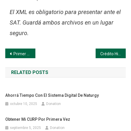
El XML es obligatorio para presentar ante el
SAT. Guardá ambos archivos en un lugar
seguro.
Navegación
Primer paso para obtener tu casa con un crédito hipotecario
Crédito Hipotecario: Da el Primer Paso hacia tu Casa
de
RELATED POSTS
entradas
Ahorrá Tiempo Con El Sistema Digital De Naturgy
octubre 10, 2025
Donation
Obtener Mi CURP Por Primera Vez
septiembre 5, 2025
Donation