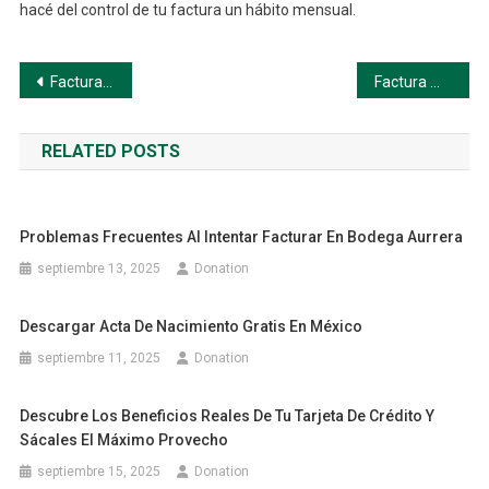
hacé del control de tu factura un hábito mensual.
Navegación
Factura Claro Móvil: Cómo Consultar y Pagar paso a paso
Factura Movistar Móvil: Todo lo que Necesitás Saber para Consultarla y Pagarla con Éxito
de
RELATED POSTS
entradas
Problemas Frecuentes Al Intentar Facturar En Bodega Aurrera
septiembre 13, 2025
Donation
Descargar Acta De Nacimiento Gratis En México
septiembre 11, 2025
Donation
Descubre Los Beneficios Reales De Tu Tarjeta De Crédito Y
Sácales El Máximo Provecho
septiembre 15, 2025
Donation