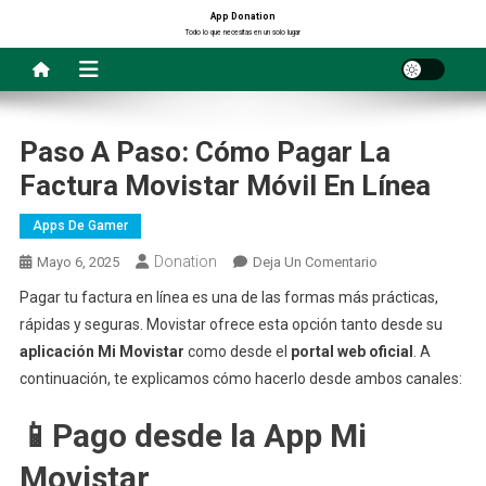
Saltar
App Donation
Todo lo que necesitas en un solo lugar
al
contenido
Paso A Paso: Cómo Pagar La
Factura Movistar Móvil En Línea
Apps De Gamer
Donation
En
Mayo 6, 2025
Deja Un Comentario
Paso
Pagar tu factura en línea es una de las formas más prácticas,
A
rápidas y seguras. Movistar ofrece esta opción tanto desde su
Paso:
aplicación Mi Movistar
como desde el
portal web oficial
. A
Cómo
continuación, te explicamos cómo hacerlo desde ambos canales:
Pagar
La
📱
Pago desde la App Mi
Factura
Movistar
Movistar
Móvil