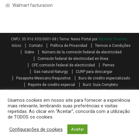
Walmart facturacion
CNPJ: 35.916.933/0001-08
|
Tema: News Portal por
Mystery Themes
.
Início
Contato
Política de Privacidad
Termos e Condições
Sobre
Número de la comisión federal de electricidad
Comisión federal de electricidad en línea
CFE comisión federal de electricidad
Pemex
Gas natural Naturgy
CURP para descargar
Pasaporte Mexicano Requisitos
Buro de credito especializado
Reporte de credito especial
Buró: Guía Completo
Teléfonos AXA seguros
Qualitas teléfono
Como se calcula el aguinaldo
Aguinaldo por Ley
Aguinaldo
Usamos cookies em nosso site para fornecer a experiência
Como se calcula la prima vacacional
Primas vacacionales
mais relevante, lembrando suas preferências e visitas
repetidas. Ao clicar em “Aceitar”, concorda com a utilização
Promociones telcel recargas
Paquetes amigo sin limite
de TODOS os cookies.
Mi telcel paquetes
Telcel internet en casa iniciar sesión
Recarga telcel en linea
Walmart facturacion
Configurações de cookies
Aceitar
Costco facturacion
Sat facturas
Oxxo gas facturacion
Home Depot facturacion