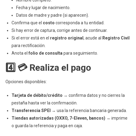
Nombre completo.
Fecha y lugar de nacimiento.
Datos de madre y padre (si aparecen).
Confirma que el
costo
corresponda a tu entidad.
Si hay error de captura, corrige antes de continuar.
Si el error está en el
registro original
, acude al
Registro Civil
para rectificación.
Anota el
folio de consulta
para seguimiento.
4️⃣ 💳 Realiza el pago
Opciones disponibles:
Tarjeta de débito/crédito
→ confirma datos y no cierres la
pestaña hasta ver la confirmación.
Transferencia SPEI
→ usa la referencia bancaria generada.
Tiendas autorizadas (OXXO, 7-Eleven, bancos)
→ imprime
o guarda la referencia y paga en caja.