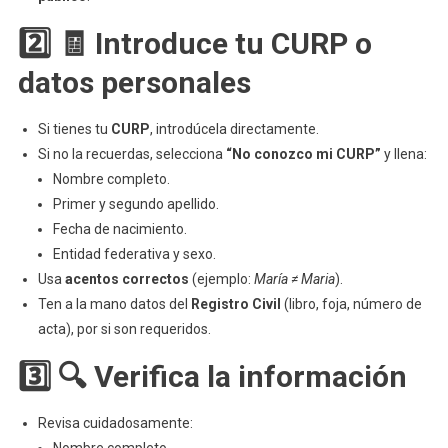
2️⃣ 🧾 Introduce tu CURP o
datos personales
Si tienes tu
CURP
, introdúcela directamente.
Si no la recuerdas, selecciona
“No conozco mi CURP”
y llena:
Nombre completo.
Primer y segundo apellido.
Fecha de nacimiento.
Entidad federativa y sexo.
Usa
acentos correctos
(ejemplo:
María ≠ Maria
).
Ten a la mano datos del
Registro Civil
(libro, foja, número de
acta), por si son requeridos.
3️⃣ 🔍 Verifica la información
Revisa cuidadosamente: