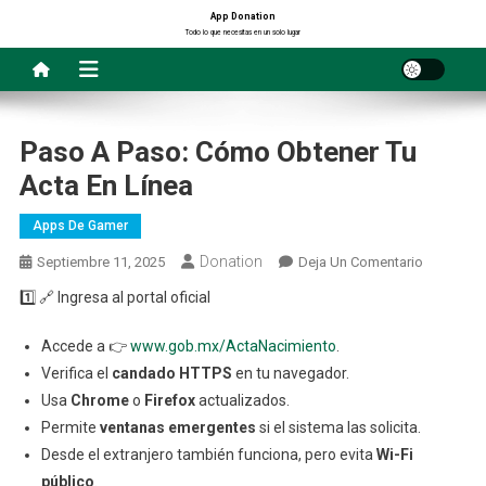
Saltar
App Donation
Todo lo que necesitas en un solo lugar
al
contenido
Paso A Paso: Cómo Obtener Tu
Acta En Línea
Apps De Gamer
Donation
En
Septiembre 11, 2025
Deja Un Comentario
Paso
1️⃣ 🔗 Ingresa al portal oficial
A
Paso:
Accede a 👉
www.gob.mx/ActaNacimiento
.
Cómo
Verifica el
candado HTTPS
en tu navegador.
Obtener
Usa
Chrome
o
Firefox
actualizados.
Tu
Permite
ventanas emergentes
si el sistema las solicita.
Acta
Desde el extranjero también funciona, pero evita
Wi-Fi
En
público
.
Línea