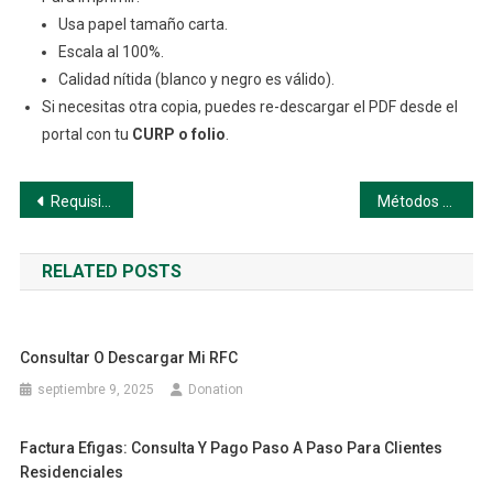
Usa papel tamaño carta.
Escala al 100%.
Calidad nítida (blanco y negro es válido).
Si necesitas otra copia, puedes re-descargar el PDF desde el
portal con tu
CURP o folio
.
Navegación
Requisitos para el Trámite
Métodos de Pago Disponibles
de
RELATED POSTS
entradas
Consultar O Descargar Mi RFC
septiembre 9, 2025
Donation
Factura Efigas: Consulta Y Pago Paso A Paso Para Clientes
Residenciales