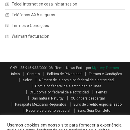
Telcel internet en casa iniciar sesión
Teléfonos AXA seguros
Termos e Condições
Walmart facturacion
CNPJ: 35.916.933/0001-08
|
Tema: News Portal por
Mystery Themes
.
Início
Contato
Política de Privacidad
Termos e Condições
Sobre
Número de la comisión federal de electricidad
Comisión federal de electricidad en línea
CFE comisión federal de electricidad
Pemex
Gas natural Naturgy
CURP para descargar
Pasaporte Mexicano Requisitos
Buro de credito especializado
Reporte de credito especial
Buró: Guía Completo
Teléfonos AXA seguros
Qualitas teléfono
Como se calcula el aguinaldo
Aguinaldo por Ley
Aguinaldo
Usamos cookies em nosso site para fornecer a experiência
Como se calcula la prima vacacional
Primas vacacionales