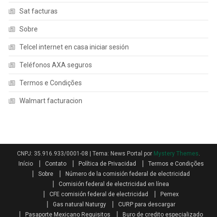
Sat facturas
Sobre
Telcel internet en casa iniciar sesión
Teléfonos AXA seguros
Termos e Condições
Walmart facturacion
CNPJ: 35.916.933/0001-08
|
Tema: News Portal por
Mystery Themes
.
Início
Contato
Política de Privacidad
Termos e Condições
Sobre
Número de la comisión federal de electricidad
Comisión federal de electricidad en línea
CFE comisión federal de electricidad
Pemex
Gas natural Naturgy
CURP para descargar
Pasaporte Mexicano Requisitos
Buro de credito especializado