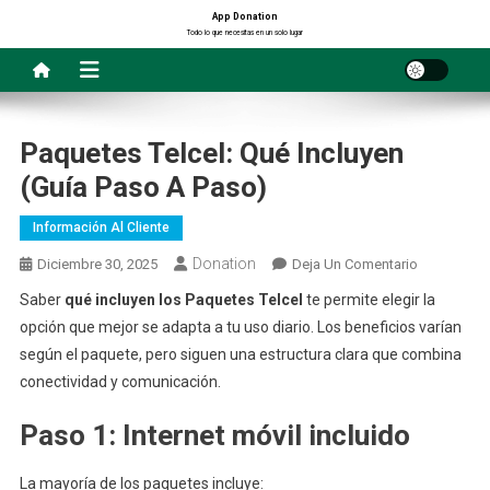
Saltar
App Donation
Todo lo que necesitas en un solo lugar
al
contenido
Paquetes Telcel: Qué Incluyen
(Guía Paso A Paso)
Información Al Cliente
Donation
En
Diciembre 30, 2025
Deja Un Comentario
Paquetes
Saber
qué incluyen los Paquetes Telcel
te permite elegir la
Telcel:
opción que mejor se adapta a tu uso diario. Los beneficios varían
Qué
según el paquete, pero siguen una estructura clara que combina
Incluyen
conectividad y comunicación.
(Guía
Paso
Paso 1: Internet móvil incluido
A
Paso)
La mayoría de los paquetes incluye: