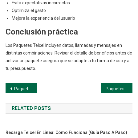
Evita expectativas incorrectas
Optimiza el gasto
Mejora la experiencia del usuario
Conclusión práctica
Los Paquetes Telcel incluyen datos, llamadas y mensajes en
distintas combinaciones. Revisar el detalle de beneficios antes de
activar un paquete asegura que se adapte a tu forma de uso y a
tu presupuesto.
Navegación
Paquetes Telcel: Cómo Funcionan (Guía paso a paso)
Paquetes Telcel: Tipos Disponibles (Guía paso a paso)
de
RELATED POSTS
entradas
Recarga Telcel En Línea: Cómo Funciona (Guía Paso A Paso)