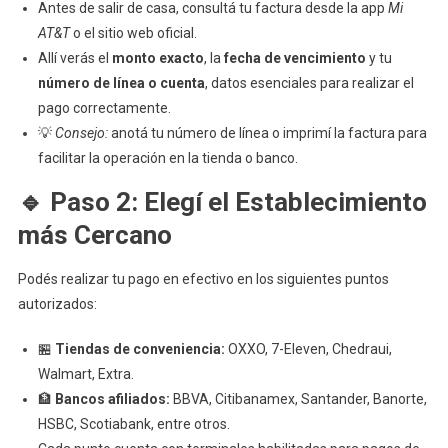
Antes de salir de casa, consultá tu factura desde la app
A
Mi
Paso
AT&T
o el sitio web oficial.
Para
Allí verás el
monto exacto
, la
fecha de vencimiento
y tu
Pagar
número de línea o cuenta
, datos esenciales para realizar el
AT&T
pago correctamente.
En
💡
Consejo:
anotá tu número de línea o imprimí la factura para
Efectivo
facilitar la operación en la tienda o banco.
🔹
Paso 2: Elegí el Establecimiento
más Cercano
Podés realizar tu pago en efectivo en los siguientes puntos
autorizados:
🏪
Tiendas de conveniencia:
OXXO, 7-Eleven, Chedraui,
Walmart, Extra.
🏦
Bancos afiliados:
BBVA, Citibanamex, Santander, Banorte,
HSBC, Scotiabank, entre otros.