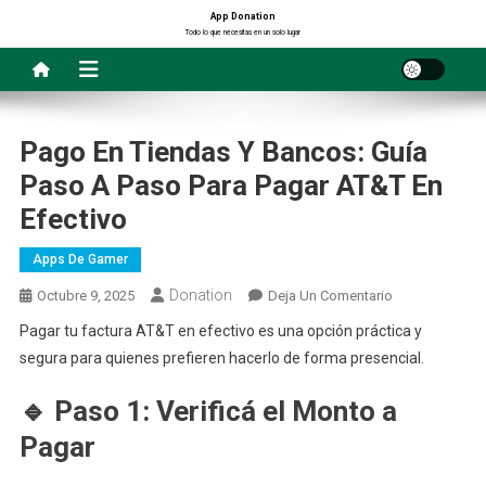
Saltar
App Donation
Todo lo que necesitas en un solo lugar
al
contenido
Pago En Tiendas Y Bancos: Guía
Paso A Paso Para Pagar AT&T En
Efectivo
Apps De Gamer
Donation
En
Octubre 9, 2025
Deja Un Comentario
Pago
Pagar tu factura AT&T en efectivo es una opción práctica y
En
segura para quienes prefieren hacerlo de forma presencial.
Tiendas
Y
🔹
Paso 1: Verificá el Monto a
Bancos:
Pagar
Guía
Paso