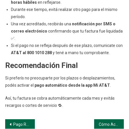
horas hábiles
en reflejarse.
Durante ese tiempo, evitá realizar otro pago para el mismo
período.
Una vez acreditado, recibirás una
notificación por SMS o
correo electrónico
confirmando que tu factura fue liquidada
✅.
Si el pago no se refleja después de ese plazo, comunicate con
AT&T al 800 1010 288
y tené a mano tu comprobante.
Recomendación Final
Si preferís no preocuparte por los plazos o desplazamientos,
podés activar el
pago automático desde la app Mi AT&T
.
Así, tu factura se cobra automáticamente cada mes y evitás
recargos o cortes de servicio 🔁.
Navegación
Pago Rápido desde el Sitio Web de AT&T
Cómo Acceder a Tu Factura AT&T Paso a Paso