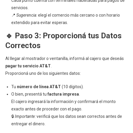
Cada punto cuenta con terminales habilitadas para pagos de
servicios.
📍
Sugerencia:
elegí el comercio más cercano o con horario
extendido para evitar esperas.
🔹
Paso 3: Proporcioná tus Datos
Correctos
Al llegar al mostrador o ventanilla, informá al cajero que deseás
pagar tu servicio AT&T
.
Proporcioná uno de los siguientes datos:
Tu
número de línea AT&T
(10 dígitos).
O bien, presentá tu
factura impresa
.
El cajero ingresará la información y confirmará el monto
exacto antes de proceder con el pago.
🔒
Importante:
verificá que los datos sean correctos antes de
entregar el dinero.