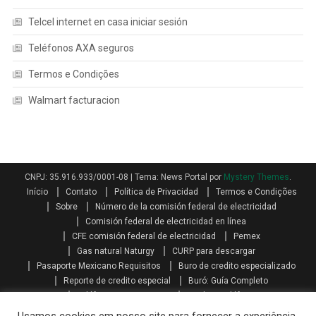
Telcel internet en casa iniciar sesión
Teléfonos AXA seguros
Termos e Condições
Walmart facturacion
CNPJ: 35.916.933/0001-08
|
Tema: News Portal por
Mystery Themes
.
Início
Contato
Política de Privacidad
Termos e Condições
Sobre
Número de la comisión federal de electricidad
Comisión federal de electricidad en línea
CFE comisión federal de electricidad
Pemex
Gas natural Naturgy
CURP para descargar
Pasaporte Mexicano Requisitos
Buro de credito especializado
Reporte de credito especial
Buró: Guía Completo
Teléfonos AXA seguros
Qualitas teléfono
Como se calcula el aguinaldo
Aguinaldo por Ley
Aguinaldo