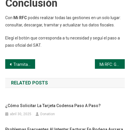
Conclusión
Con
Mi RFC
podés realizar todas las gestiones en un solo lugar:
consultar, descargar, tramitar y actualizar tus datos fiscales.
Elegí el botón que corresponda a tu necesidad y seguí el paso a
paso oficial del SAT.
Navegación
Tramitar mi RFC por primera vez
Mi RFC: Guía Paso a Paso para Consultar, Obtener y Recuperar tu Registro en México
de
RELATED POSTS
entradas
¿Cómo Solicitar La Tarjeta Codensa Paso A Paso?
abril 30, 2025
Donation
Problemas Frecuentes Al Intentar Facturar En Bodega Aurrera