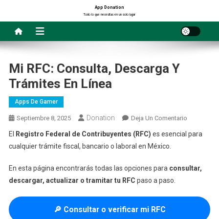
Saltar
App Donation
Todo lo que necesitas en un solo lugar
al
contenido
Mi RFC: Consulta, Descarga Y
Trámites En Línea
Apps De Gamer
Donation
En
Septiembre 8, 2025
Deja Un Comentario
Mi
El
Registro Federal de Contribuyentes (RFC)
es esencial para
RFC:
cualquier trámite fiscal, bancario o laboral en México.
Consulta,
Descarga
En esta página encontrarás todas las opciones para
consultar,
Y
descargar, actualizar o tramitar tu RFC
paso a paso.
Trámites
En
Línea
🔎 Consultar o verificar mi RFC