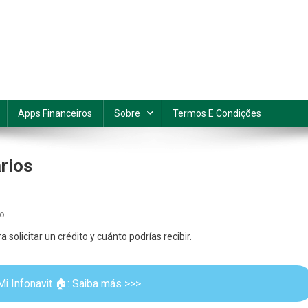
Apps Financeiros
Sobre
Termos E Condições
rios
En
io
Infonavit:
a solicitar un crédito y cuánto podrías recibir.
Documentos
Necesarios
Mi Infonavit 🏠: Saiba más >>>