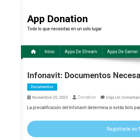
Saltar
al
App Donation
contenido
Todo lo que necesitas en un solo lugar
Início
Apps De Stream
Apps De Gamer
Infonavit: Documentos Necesa
Documentos
Donation
Noviembre 20, 2025
Deja Un Comentar
La precalificación del Infonavit determina si estás listo par
Registrarte en 