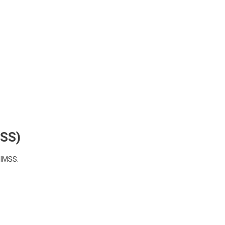
NSS)
l IMSS.