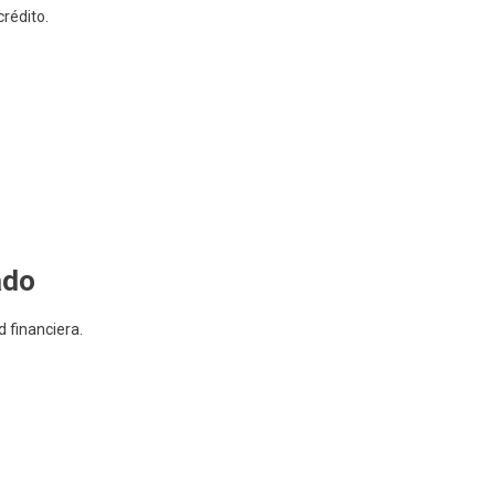
rédito.
ado
d financiera.