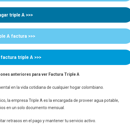
gar triple A >>>
sitas
r
ple A factura >>>
derla,
ltarla
la
factura triple A >>>
ones anteriores para ver Factura Triple A
ntal en la vida cotidiana de cualquier hogar colombiano.
ico, la empresa Triple A es la encargada de proveer agua potable,
vicios en un solo documento mensual.
ar retrasos en el pago y mantener tu servicio activo.