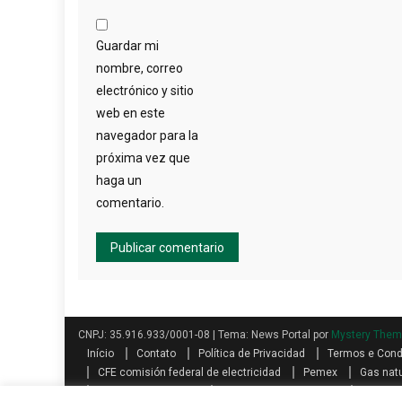
Guardar mi
nombre, correo
electrónico y sitio
web en este
navegador para la
próxima vez que
haga un
comentario.
CNPJ: 35.916.933/0001-08
|
Tema: News Portal por
Mystery The
Início
Contato
Política de Privacidad
Termos e Con
CFE comisión federal de electricidad
Pemex
Gas natu
Buró: Guía Completo
Teléfonos AXA seguros
Qualita