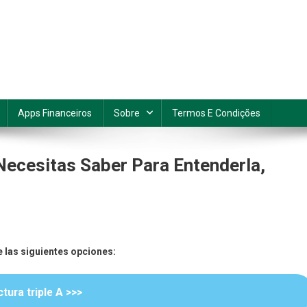
Apps Financeiros
Sobre
Termos E Condições
 Necesitas Saber Para Entenderla,
ra
e las siguientes opciones:
tura triple A >>>