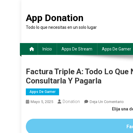
Saltar
al
App Donation
contenido
Todo lo que necesitas en un solo lugar
Início
Apps De Stream
Apps De Gamer
Factura Triple A: Todo Lo Que
Consultarla Y Pagarla
Apps De Gamer
Donation
En
Mayo 5, 2025
Deja Un Comentario
Factu
Elija una d
Triple
A:
Fac
Todo