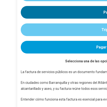
Lo
Que
Pa
Nece
Sabe
Para
Tri
Enten
Consu
Y
Pagar
Pagar 
Selecciona una de las opci
La factura de servicios públicos es un documento fundame
En ciudades como Barranquilla y otras regiones del Atlánt
alcantarillado y aseo, y su factura reúne todos esos ser
Entender cómo funciona esta factura es esencial para evit