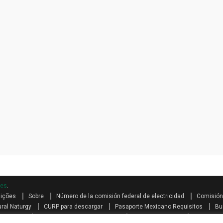
mes
.
dições
Sobre
Número de la comisión federal de electricidad
Comisión 
ral Naturgy
CURP para descargar
Pasaporte Mexicano Requisitos
Bu
s teléfono
Como se calcula el aguinaldo
Aguinaldo por Ley
Aguinaldo