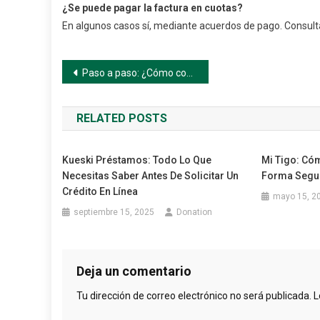
¿Se puede pagar la factura en cuotas?
En algunos casos sí, mediante acuerdos de pago. Consultá
Navegación
Paso a paso: ¿Cómo consultar tu factura Triple A en línea?
de
RELATED POSTS
entradas
Kueski Préstamos: Todo Lo Que
Mi Tigo: Có
Necesitas Saber Antes De Solicitar Un
Forma Segur
Crédito En Línea
mayo 15, 2
septiembre 15, 2025
Donation
Deja un comentario
Tu dirección de correo electrónico no será publicada.
L