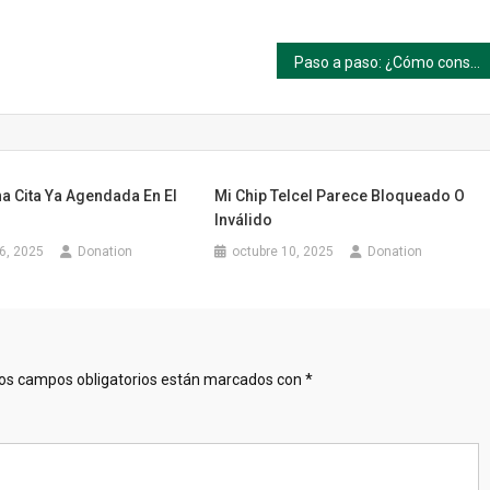
Paso a paso: ¿Cómo consultar tu factura Triple A en línea?
a Cita Ya Agendada En El
Mi Chip Telcel Parece Bloqueado O
Inválido
6, 2025
Donation
octubre 10, 2025
Donation
os campos obligatorios están marcados con
*