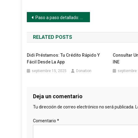
Navegación
Paso a paso detallado: cómo consultar tu factura Emcali en línea
de
RELATED POSTS
entradas
Didi Préstamos: Tu Crédito Rápido Y
Consultar Un
Fácil Desde La App
INE
septiembre 15, 2025
Donation
septiembre 
Deja un comentario
Tu dirección de correo electrónico no será publicada.
L
Comentario
*