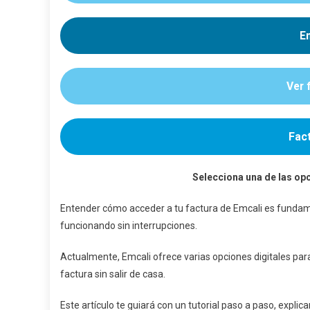
Desca
Y
E
Pagar
Paso
A
Ver 
Paso
Fact
Selecciona una de las opc
Entender cómo acceder a tu factura de Emcali es fundame
funcionando sin interrupciones.
Actualmente, Emcali ofrece varias opciones digitales para
factura sin salir de casa.
Este artículo te guiará con un tutorial paso a paso, expl