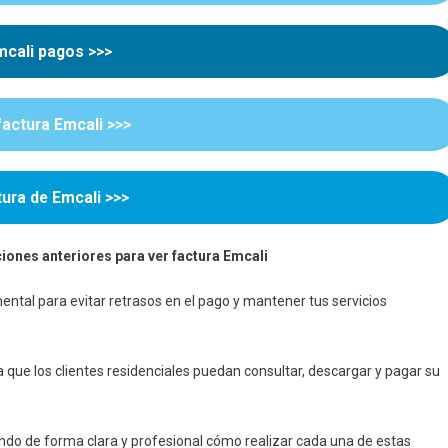
rgarla
mcali pagos >>>
la
factura Emcali >>>
ura de Emcali >>>
iones anteriores para ver factura Emcali
ntal para evitar retrasos en el pago y mantener tus servicios
 que los clientes residenciales puedan consultar, descargar y pagar su
icando de forma clara y profesional cómo realizar cada una de estas