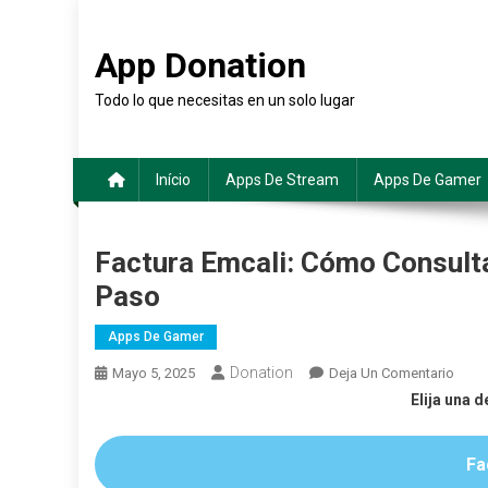
Saltar
al
App Donation
contenido
Todo lo que necesitas en un solo lugar
Início
Apps De Stream
Apps De Gamer
Factura Emcali: Cómo Consulta
Paso
Apps De Gamer
Donation
En
Mayo 5, 2025
Deja Un Comentario
Factu
Elija una d
Emcal
Cóm
Fa
Consu