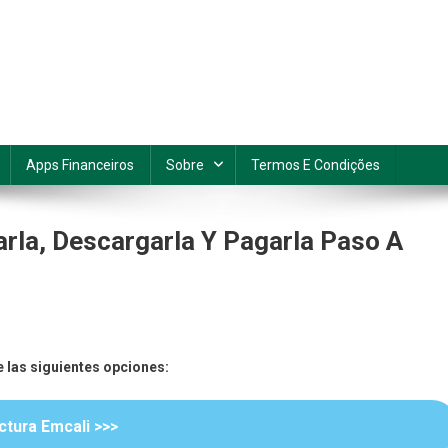
Apps Financeiros
Sobre
Termos E Condições
rla, Descargarla Y Pagarla Paso A
ra
e las siguientes opciones:
i:
o
ctura Emcali >>>
ltarla,