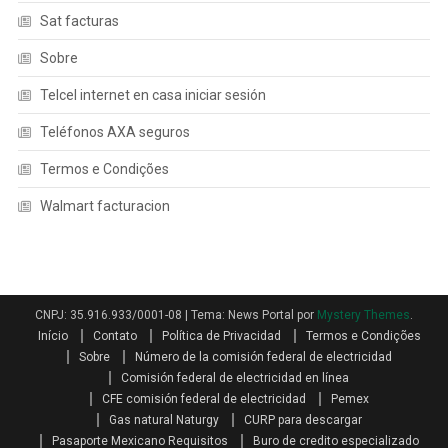
Sat facturas
Sobre
Telcel internet en casa iniciar sesión
Teléfonos AXA seguros
Termos e Condições
Walmart facturacion
CNPJ: 35.916.933/0001-08
|
Tema: News Portal por
Mystery Themes
.
Início
Contato
Política de Privacidad
Termos e Condições
Sobre
Número de la comisión federal de electricidad
Comisión federal de electricidad en línea
CFE comisión federal de electricidad
Pemex
Gas natural Naturgy
CURP para descargar
Pasaporte Mexicano Requisitos
Buro de credito especializado