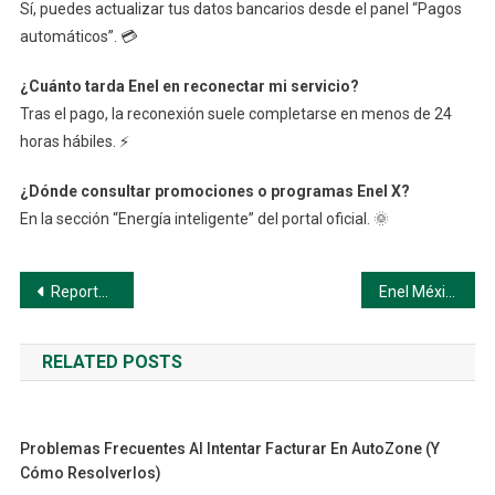
Sí, puedes actualizar tus datos bancarios desde el panel “Pagos
automáticos”. 💳
¿Cuánto tarda Enel en reconectar mi servicio?
Tras el pago, la reconexión suele completarse en menos de 24
horas hábiles. ⚡
¿Dónde consultar promociones o programas Enel X?
En la sección “Energía inteligente” del portal oficial. 🌞
Navegación
Reportar Fallas o Cortes en el Servicio de Enel México
Enel México: Cómo Consultar, Descargar y Pagar tu Recibo de Luz Paso a Paso
de
RELATED POSTS
entradas
Problemas Frecuentes Al Intentar Facturar En AutoZone (y
Cómo Resolverlos)