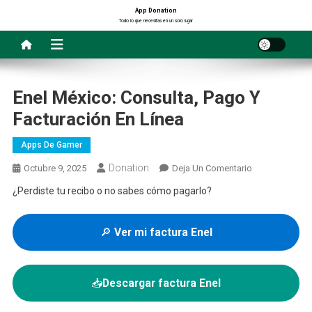
Saltar
App Donation
Todo lo que necesitas en un solo lugar
al
contenido
Enel México: Consulta, Pago Y
Facturación En Línea
Apps De Gamer
Donation
En
Octubre 9, 2025
Deja Un Comentario
Enel
¿Perdiste tu recibo o no sabes cómo pagarlo?
México:
Consulta,
🔎
Ver mi factura Enel
Pago
Y
Facturación
En
📥
Descargar factura Enel
Línea