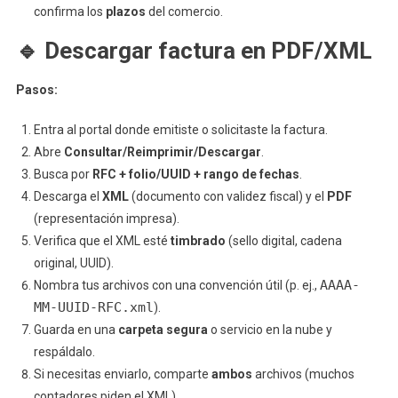
confirma los
plazos
del comercio.
🔹
Descargar factura en PDF/XML
Pasos:
Entra al portal donde emitiste o solicitaste la factura.
Abre
Consultar/Reimprimir/Descargar
.
Busca por
RFC + folio/UUID + rango de fechas
.
Descarga el
XML
(documento con validez fiscal) y el
PDF
(representación impresa).
Verifica que el XML esté
timbrado
(sello digital, cadena
original, UUID).
AAAA-
Nombra tus archivos con una convención útil (p. ej.,
MM-UUID-RFC.xml
).
Guarda en una
carpeta segura
o servicio en la nube y
respáldalo.
Si necesitas enviarlo, comparte
ambos
archivos (muchos
contadores piden el XML).