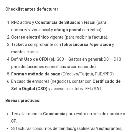
Checklist antes de facturar:
RFC
activo y
Constancia de Situación Fiscal
(para
nombre/razón social y
código postal
correctos).
Correo electrónico
vigente (para recibir la factura).
Ticket
o comprobante con
folio/sucursal/operación
y
montos claros.
Definir
Uso de CFDI
(ej.: G03 – Gastos en general; D01–D10
para deducciones específicas si corresponde).
Forma
y
método de pago
(Efectivo/Tarjeta; PUE/PPD).
En caso de emisores (negocios), contar con
Certificado de
Sello Digital (CSD)
y acceso al sistema FEL/SAT.
Buenas prácticas:
Ten a la mano tu
Constancia
para evitar errores de nombre o
CP.
Si facturas consumos de tiendas/gasolineras/restaurantes,