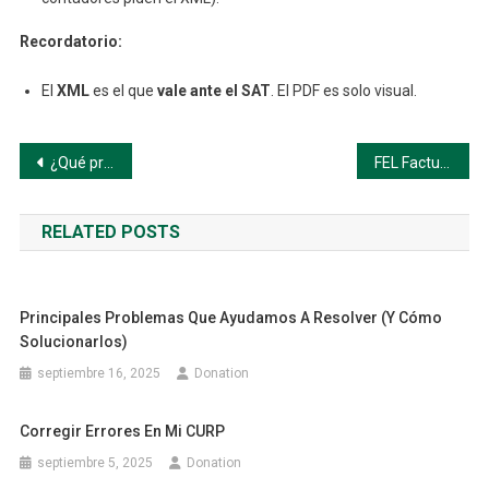
Recordatorio:
El
XML
es el que
vale ante el SAT
. El PDF es solo visual.
Navegación
¿Qué problemas resuelve esta plataforma?
FEL Facturación en México
de
RELATED POSTS
entradas
Principales Problemas Que Ayudamos A Resolver (y Cómo
Solucionarlos)
septiembre 16, 2025
Donation
Corregir Errores En Mi CURP
septiembre 5, 2025
Donation