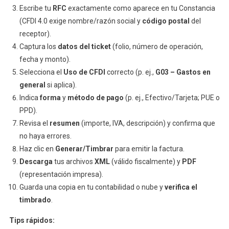
Escribe tu
RFC
exactamente como aparece en tu Constancia
(CFDI 4.0 exige nombre/razón social y
código postal
del
receptor).
Captura los
datos del ticket
(folio, número de operación,
fecha y monto).
Selecciona el
Uso de CFDI
correcto (p. ej.,
G03 – Gastos en
general
si aplica).
Indica
forma
y
método de pago
(p. ej., Efectivo/Tarjeta; PUE o
PPD).
Revisa el
resumen
(importe, IVA, descripción) y confirma que
no haya errores.
Haz clic en
Generar/Timbrar
para emitir la factura.
Descarga
tus archivos
XML
(válido fiscalmente) y
PDF
(representación impresa).
Guarda una copia en tu contabilidad o nube y
verifica el
timbrado
.
Tips rápidos: