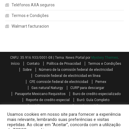
Teléfonos AXA seguros
Termos e Condições
Walmart facturacion
CNPJ: 35.916.933/0001-08
|
Tema: News Portal por
Mystery Themes
.
Início
Contato
Política de Privacidad
Termos e Condições
Sobre
Número de la comisión federal de electricidad
Comisión federal de electricidad en línea
CFE comisión federal de electricidad
Pemex
Gas natural Naturgy
CURP para descargar
Pasaporte Mexicano Requisitos
Buro de credito especializado
Reporte de credito especial
Buró: Guía Completo
Teléfonos AXA seguros
Qualitas teléfono
Como se calcula el aguinaldo
Aguinaldo por Ley
Aguinaldo
Usamos cookies em nosso site para fornecer a experiência
Como se calcula la prima vacacional
Primas vacacionales
mais relevante, lembrando suas preferências e visitas
repetidas. Ao clicar em “Aceitar”, concorda com a utilização
Promociones telcel recargas
Paquetes amigo sin limite