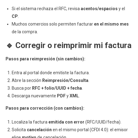
Si el sistema rechaza el RFC, revisa
acentos/espacios
y el
CP
.
Muchos comercios solo permiten facturar
en el mismo mes
de la compra.
🔹
Corregir o reimprimir mi factura
Pasos para reimpresión (sin cambios):
Entra al portal donde emitiste la factura.
Abre la sección
Reimpresión/Consulta
.
Busca por
RFC + folio/UUID + fecha
.
Descarga nuevamente
PDF
y
XML
.
Pasos para corrección (con cambios):
Localiza la factura
emitida con error
(RFC/UUID/fecha).
Solicita
cancelación
en el mismo portal (CFDI 4.0): el emisor
elige
motivo
de cancelación.