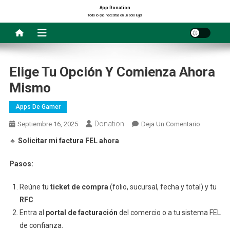
Saltar
App Donation
Todo lo que necesitas en un solo lugar
al
contenido
Elige Tu Opción Y Comienza Ahora
Mismo
Apps De Gamer
Donation
En
Septiembre 16, 2025
Deja Un Comentario
Elige
🔹
Solicitar mi factura FEL ahora
Tu
Opción
Pasos:
Y
Comienza
Reúne tu
ticket de compra
(folio, sucursal, fecha y total) y tu
Ahora
RFC
.
Mismo
Entra al
portal de facturación
del comercio o a tu sistema FEL
de confianza.