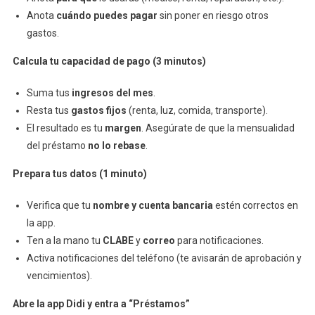
Económic
Anota
cuándo puedes pagar
sin poner en riesgo otros
gastos.
Calcula tu capacidad de pago (3 minutos)
Suma tus
ingresos del mes
.
Resta tus
gastos fijos
(renta, luz, comida, transporte).
El resultado es tu
margen
. Asegúrate de que la mensualidad
del préstamo
no lo rebase
.
Prepara tus datos (1 minuto)
Verifica que tu
nombre y cuenta bancaria
estén correctos en
la app.
Ten a la mano tu
CLABE
y
correo
para notificaciones.
Activa notificaciones del teléfono (te avisarán de aprobación y
vencimientos).
Abre la app Didi y entra a “Préstamos”