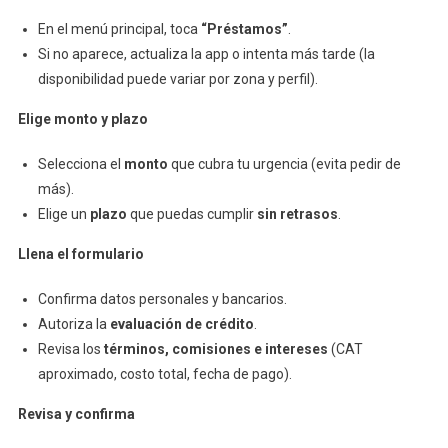
En el menú principal, toca
“Préstamos”
.
Si no aparece, actualiza la app o intenta más tarde (la
disponibilidad puede variar por zona y perfil).
Elige monto y plazo
Selecciona el
monto
que cubra tu urgencia (evita pedir de
más).
Elige un
plazo
que puedas cumplir
sin retrasos
.
Llena el formulario
Confirma datos personales y bancarios.
Autoriza la
evaluación de crédito
.
Revisa los
términos, comisiones e intereses
(CAT
aproximado, costo total, fecha de pago).
Revisa y confirma