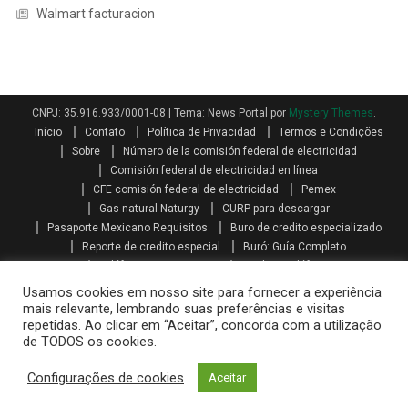
Walmart facturacion
CNPJ: 35.916.933/0001-08
|
Tema: News Portal por
Mystery Themes
.
Início
Contato
Política de Privacidad
Termos e Condições
Sobre
Número de la comisión federal de electricidad
Comisión federal de electricidad en línea
CFE comisión federal de electricidad
Pemex
Gas natural Naturgy
CURP para descargar
Pasaporte Mexicano Requisitos
Buro de credito especializado
Reporte de credito especial
Buró: Guía Completo
Teléfonos AXA seguros
Qualitas teléfono
Como se calcula el aguinaldo
Aguinaldo por Ley
Aguinaldo
Usamos cookies em nosso site para fornecer a experiência
Como se calcula la prima vacacional
Primas vacacionales
mais relevante, lembrando suas preferências e visitas
repetidas. Ao clicar em “Aceitar”, concorda com a utilização
Promociones telcel recargas
Paquetes amigo sin limite
de TODOS os cookies.
Mi telcel paquetes
Telcel internet en casa iniciar sesión
Recarga telcel en linea
Walmart facturacion
Configurações de cookies
Aceitar
Costco facturacion
Sat facturas
Oxxo gas facturacion
Home Depot facturacion