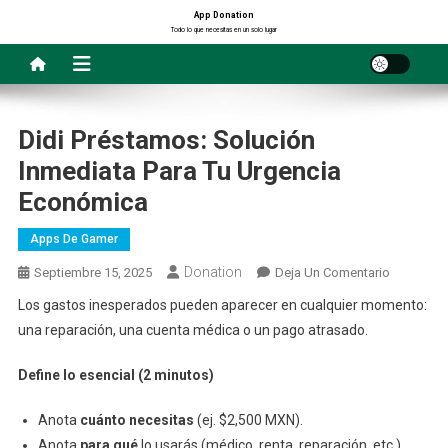
Saltar
App Donation
Todo lo que necesitas en un solo lugar
al
contenido
Didi Préstamos: Solución
Inmediata Para Tu Urgencia
Económica
Apps De Gamer
Donation
En
Septiembre 15, 2025
Deja Un Comentario
Didi
Los gastos inesperados pueden aparecer en cualquier momento:
Préstamos
una reparación, una cuenta médica o un pago atrasado.
Solución
Inmediata
Define lo esencial (2 minutos)
Para
Tu
Anota
cuánto necesitas
(ej. $2,500 MXN).
Urgencia
Anota
para qué
lo usarás (médico, renta, reparación, etc.).