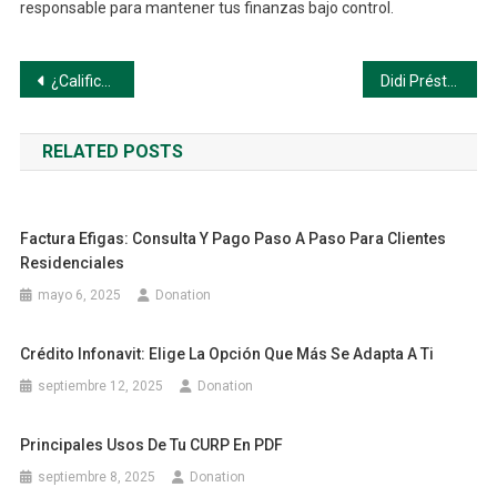
responsable para mantener tus finanzas bajo control.
Navegación
¿Calificas para un préstamo en Didi? Descúbrelo en minutos
Didi Préstamos: tu crédito rápido y fácil desde la app
de
RELATED POSTS
entradas
Factura Efigas: Consulta Y Pago Paso A Paso Para Clientes
Residenciales
mayo 6, 2025
Donation
Crédito Infonavit: Elige La Opción Que Más Se Adapta A Ti
septiembre 12, 2025
Donation
Principales Usos De Tu CURP En PDF
septiembre 8, 2025
Donation