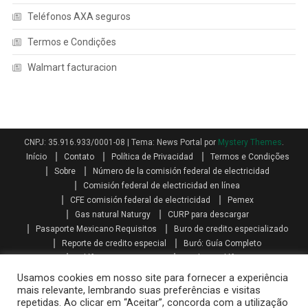
Teléfonos AXA seguros
Termos e Condições
Walmart facturacion
CNPJ: 35.916.933/0001-08
|
Tema: News Portal por
Mystery Themes
.
Início
Contato
Política de Privacidad
Termos e Condições
Sobre
Número de la comisión federal de electricidad
Comisión federal de electricidad en línea
CFE comisión federal de electricidad
Pemex
Gas natural Naturgy
CURP para descargar
Pasaporte Mexicano Requisitos
Buro de credito especializado
Reporte de credito especial
Buró: Guía Completo
Teléfonos AXA seguros
Qualitas teléfono
Como se calcula el aguinaldo
Aguinaldo por Ley
Aguinaldo
Usamos cookies em nosso site para fornecer a experiência
Como se calcula la prima vacacional
Primas vacacionales
mais relevante, lembrando suas preferências e visitas
repetidas. Ao clicar em “Aceitar”, concorda com a utilização
Promociones telcel recargas
Paquetes amigo sin limite