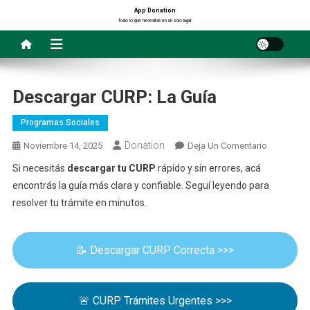
Saltar
App Donation
Todo lo que necesitas en un solo lugar
al
contenido
Descargar CURP: La Guía
Programas Sociales
Donation
En
Noviembre 14, 2025
Deja Un Comentario
Descargar
Si necesitás
descargar tu CURP
rápido y sin errores, acá
CURP:
encontrás la guía más clara y confiable. Seguí leyendo para
La
resolver tu trámite en minutos.
Guía
📝 Descargar CURP Correcta >>>
🚨 CURP Trámites Urgentes >>>