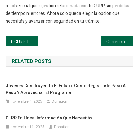
resolver cualquier gestión relacionada con tu CURP sin pérdidas
de tiempo ni errores. Ahora solo queda elegir la opción que
necesitás y avanzar con seguridad en tu trámite.
Navegación
CURP Trámites Urgentes: Guía Completa
Corrección de CURP: Guía Completa
de
RELATED POSTS
entradas
Jóvenes Construyendo El Futuro: Cómo Registrarte Paso A
Paso Y Aprovechar El Programa
noviembre 4, 2025
Donation
CURP En Línea: Información Que Necesitás
noviembre 11, 2025
Donation