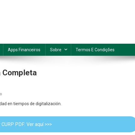
Apps Financeiros
Sobre
Termos E Condições
a Completa
En
io
Imprimir
dad en tiempos de digitalización.
CURP
En
Celular:
ir CURP PDF: Ver aquí >>>
Guía