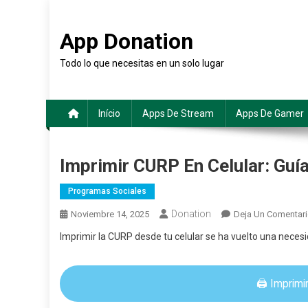
Saltar
al
App Donation
contenido
Todo lo que necesitas en un solo lugar
Início
Apps De Stream
Apps De Gamer
Imprimir CURP En Celular: Guí
Programas Sociales
Donation
Noviembre 14, 2025
Deja Un Comentar
Imprimir la CURP desde tu celular se ha vuelto una necesi
🖨️ Imprim