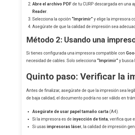
Abre el archivo PDF
de tu CURP descargada en una ap
Reader
.
Selecciona la opción
“Imprimir”
y elige la impresora c
Asegúrate de que la calidad de impresión sea adecuada 
Método 2: Usando una impreso
Si tienes configurada una impresora compatible con
Goog
necesidad de cables. Solo selecciona
“Imprimir”
y busca l
Quinto paso: Verificar la 
Antes de finalizar, asegúrate de que la impresión sea legibl
de baja calidad, el documento podría no ser válido en tr
Asegúrate de usar papel tamaño carta
(A4).
Si la impresora es de
inyección de tinta
, verifica que 
Si usas
impresoras láser
, la calidad de impresión ge