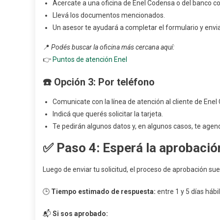
Acercate a una oficina de Enel Codensa o del banco c
Llevá los documentos mencionados.
Un asesor te ayudará a completar el formulario y envia
📍
Podés buscar la oficina más cercana aquí:
👉
Puntos de atención Enel
☎️
Opción 3: Por teléfono
Comunicate con la línea de atención al cliente de Ene
Indicá que querés solicitar la tarjeta.
Te pedirán algunos datos y, en algunos casos, te agend
✅
Paso 4: Esperá la aprobació
Luego de enviar tu solicitud, el proceso de aprobación sue
🕒
Tiempo estimado de respuesta:
entre 1 y 5 días hábi
📬
Si sos aprobado: