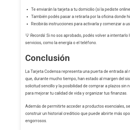
Te enviarán la tarjeta a tu domicilio (si la pediste onlin
También podés pasar a retirarla por la oficina donde hic
Recibirás instrucciones para activarla y comenzar a us
💡
Recordá:
Si no sos aprobado, podés volver a intentar
servicios, como la energía o el teléfono.
Conclusión
La Tarjeta Codensa representa una puerta de entrada al 
que, durante mucho tiempo, han estado al margen del sist
solicitud sencillo y la posibilidad de comprar a plazos si
para mejorar tu calidad de vida y organizar tus finanzas.
Además de permitirte acceder a productos esenciales, se
construir un historial crediticio que puede abrirte más op
engorrosos.