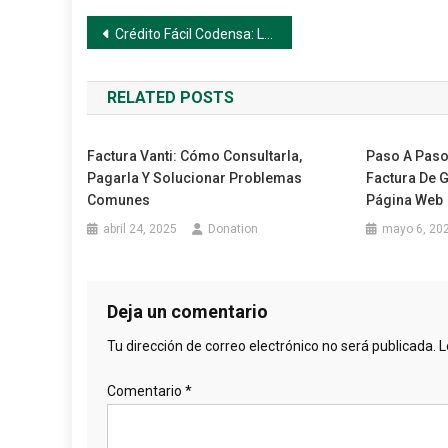
Navegación
Crédito Fácil Codensa: Lo que necesitas saber para usarlo con confianza
de
RELATED POSTS
entradas
Factura Vanti: Cómo Consultarla,
Paso A Paso
Pagarla Y Solucionar Problemas
Factura De G
Comunes
Página Web
abril 24, 2025
Donation
mayo 6, 20
Deja un comentario
Tu dirección de correo electrónico no será publicada.
L
Comentario
*