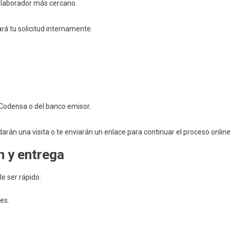
olaborador más cercano.
rá tu solicitud internamente.
l Codensa o del banco emisor.
arán una visita o te enviarán un enlace para continuar el proceso online
n y entrega
le ser rápido:
les.