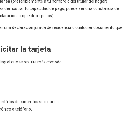
odensa
(preferiblemente a tu nombre o del titular del hogar)
erés demostrar tu capacidad de pago; puede ser una constancia de
claración simple de ingresos)
tar una declaración jurada de residencia o cualquier documento que
citar la tarjeta
Elegí el que te resulte más cómodo:
untá los documentos solicitados.
trónico o teléfono.