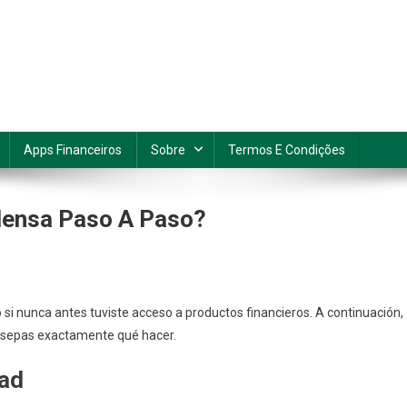
Apps Financeiros
Sobre
Termos E Condições
odensa Paso A Paso?
mo
so si nunca antes tuviste acceso a productos financieros. A continuación,
itar
e sepas exactamente qué hacer.
ta
dad
nsa