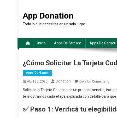
Saltar
al
App Donation
contenido
Todo lo que necesitas en un solo lugar
Início
Apps De Stream
Apps De Gamer
¿Cómo Solicitar La Tarjeta C
Apps De Gamer
Donation
En
Abril 30, 2025
Deja Un Comentario
¿Có
Solicitar la Tarjeta Codensa es un proceso sencillo, inclu
Solic
te mostramos cada etapa explicada con detalle para qu
La
Tarje
✅
Paso 1: Verificá tu elegibili
Code