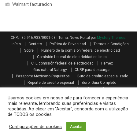
Walmart facturacion
CNPJ: 35.916.933/0001-08
|
Tema: News Portal por
Mystery Themes
.
Início
Contato
Política de Privacidad
Termos e Condições
Sobre
Número de la comisión federal de electricidad
Comisión federal de electricidad en línea
CFE comisión federal de electricidad
Pemex
Gas natural Naturgy
CURP para descargar
Pasaporte Mexicano Requisitos
Buro de credito especializado
Reporte de credito especial
Buró: Guía Completo
Teléfonos AXA seguros
Qualitas teléfono
Como se calcula el aguinaldo
Aguinaldo por Ley
Aguinaldo
Usamos cookies em nosso site para fornecer a experiência
Como se calcula la prima vacacional
Primas vacacionales
mais relevante, lembrando suas preferências e visitas
repetidas. Ao clicar em “Aceitar”, concorda com a utilização
Promociones telcel recargas
Paquetes amigo sin limite
de TODOS os cookies.
Mi telcel paquetes
Telcel internet en casa iniciar sesión
Recarga telcel en linea
Walmart facturacion
Configurações de cookies
Aceitar
Costco facturacion
Sat facturas
Oxxo gas facturacion
Home Depot facturacion