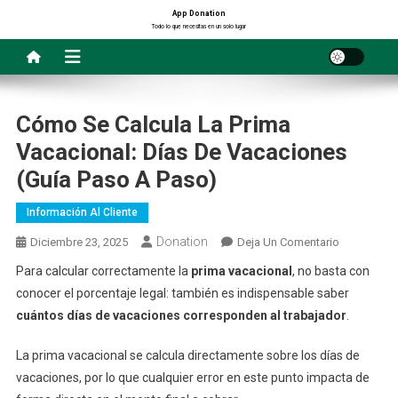
Saltar
App Donation
Todo lo que necesitas en un solo lugar
al
contenido
Cómo Se Calcula La Prima
Vacacional: Días De Vacaciones
(Guía Paso A Paso)
Información Al Cliente
Donation
En
Diciembre 23, 2025
Deja Un Comentario
Cómo
Para calcular correctamente la
prima vacacional
, no basta con
Se
conocer el porcentaje legal: también es indispensable saber
Calcula
cuántos días de vacaciones corresponden al trabajador
.
La
Prima
La prima vacacional se calcula directamente sobre los días de
Vacacional:
vacaciones, por lo que cualquier error en este punto impacta de
Días