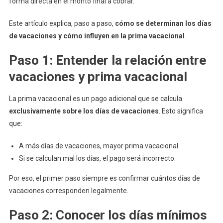
forma directa en el monto final a cobrar.
De
Vacacione
Este artículo explica, paso a paso,
cómo se determinan los días
(Guía
de vacaciones y cómo influyen en la prima vacacional
.
Paso
A
Paso 1: Entender la relación entre
Paso)
vacaciones y prima vacacional
La prima vacacional es un pago adicional que se calcula
exclusivamente sobre los días de vacaciones
. Esto significa
que:
A más días de vacaciones, mayor prima vacacional.
Si se calculan mal los días, el pago será incorrecto.
Por eso, el primer paso siempre es confirmar cuántos días de
vacaciones corresponden legalmente.
Paso 2: Conocer los días mínimos