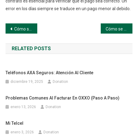
contrato es esencial para verificar que el pago sea correcto. Un
error en los días siempre se traduce en un pago menor al debido.
Navegación
Cómo se Calcula la Prima Vacacional: Qué Dice la Ley (Guía paso a paso)
Cómo se Calcula la Prima Vacacional: Fórmula Básica (Guía paso a paso)
de
RELATED POSTS
entradas
Teléfonos AXA Seguros: Atención Al Cliente
diciembre 19, 2025
Donation
Problemas Comunes Al Facturar En OXXO (paso A Paso)
enero 13, 2026
Donation
Mi Telcel
enero 3, 2026
Donation