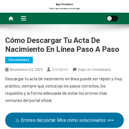
Saltar
App Donation
Todo lo que necesitas en un solo lugar
al
contenido
Cómo Descargar Tu Acta De
Nacimiento En Línea Paso A Paso
Documentos
Donation
En
Noviembre 24, 2025
Deja Un Comentario
Cómo
Descargar tu acta de nacimiento en línea puede ser rápido y muy
Descargar
práctico, siempre que conozcas los pasos correctos, los
Tu
requisitos y la forma adecuada de evitar los errores más
Acta
comunes del portal oficial.
De
Nacimient
En
⚠️ Errores del portal:
Mira cómo solucionarlos
>>>
Línea
Paso