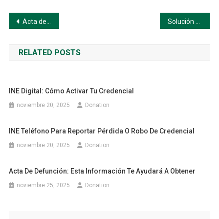
Navegación
Acta de nacimiento en línea
Solución a los errores más comunes del portal de acta de nacimiento en línea
de
RELATED POSTS
entradas
INE Digital: Cómo Activar Tu Credencial
noviembre 20, 2025
Donation
INE Teléfono Para Reportar Pérdida O Robo De Credencial
noviembre 20, 2025
Donation
Acta De Defunción: Esta Información Te Ayudará A Obtener
noviembre 25, 2025
Donation