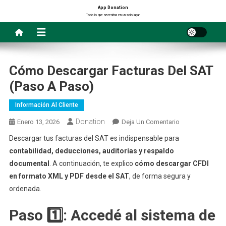
Saltar
App Donation
Todo lo que necesitas en un solo lugar
al
contenido
Cómo Descargar Facturas Del SAT
(paso A Paso)
Información Al Cliente
Donation
En
Enero 13, 2026
Deja Un Comentario
Cómo
Descargar tus facturas del SAT es indispensable para
Descargar
contabilidad, deducciones, auditorías y respaldo
Facturas
documental
. A continuación, te explico
cómo descargar CFDI
Del
en formato XML y PDF desde el SAT
, de forma segura y
SAT
ordenada.
(paso
A
Paso 1️⃣: Accedé al sistema de
Paso)