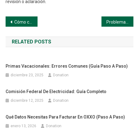
revisión o aclaración.
Navegación
Cómo consultar facturas en el SAT (paso a paso)
Problemas comunes con facturas del SAT (paso a paso)
de
RELATED POSTS
entradas
Primas Vacacionales: Errores Comunes (Guía Paso A Paso)
diciembre 23, 2025
Donation
Comisión Federal De Electricidad: Guía Completo
diciembre 12, 2025
Donation
Qué Datos Necesitas Para Facturar En OXXO (paso A Paso)
enero 13, 2026
Donation