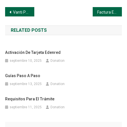
Navegación
Vanti PSE: Cómo pagar tu factura por PSE de forma segura y rápida
Factura Enel: Guía Completa para Consultar e Pagar
de
RELATED POSTS
entradas
Activación De Tarjeta Edenred
septiembre 10, 2025
Donation
Guías Paso A Paso
septiembre 13, 2025
Donation
Requisitos Para El Trámite
septiembre 11, 2025
Donation