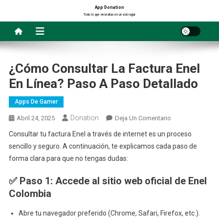
Saltar
App Donation
Todo lo que necesitas en un solo lugar
al
contenido
¿Cómo Consultar La Factura Enel
En Línea? Paso A Paso Detallado
Apps De Gamer
Donation
En
Abril 24, 2025
Deja Un Comentario
¿Cómo
Consultar tu factura Enel a través de internet es un proceso
Consultar
sencillo y seguro. A continuación, te explicamos cada paso de
La
forma clara para que no tengas dudas:
Factura
Enel
✅
Paso 1: Accede al sitio web oficial de Enel
En
Colombia
Línea?
Paso
Abre tu navegador preferido (Chrome, Safari, Firefox, etc.).
A