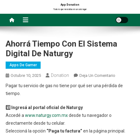
Saltar
App Donation
Todo lo que necesitas en un solo lugar
al
contenido
Ahorrá Tiempo Con El Sistema
Digital De Naturgy
Apps De Gamer
Donation
En
Octubre 10, 2025
Deja Un Comentario
Ahorrá
Pagar tu servicio de gas no tiene por qué ser una pérdida de
Tiempo
tiempo.
Con
El
1️⃣ Ingresá al portal oficial de Naturgy
Sistema
Accedé a
www.naturgy.com.mx
desde tu navegador o
Digital
directamente desde tu celular.
De
Seleccioná la opción
“Paga tu factura”
en la página principal.
Naturgy