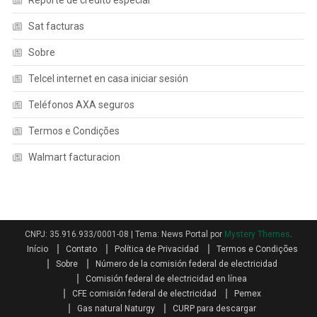
Reporte de credito especial
Sat facturas
Sobre
Telcel internet en casa iniciar sesión
Teléfonos AXA seguros
Termos e Condições
Walmart facturacion
CNPJ: 35.916.933/0001-08
|
Tema: News Portal por
Mystery Themes
.
Início
Contato
Política de Privacidad
Termos e Condições
Sobre
Número de la comisión federal de electricidad
Comisión federal de electricidad en línea
CFE comisión federal de electricidad
Pemex
Gas natural Naturgy
CURP para descargar