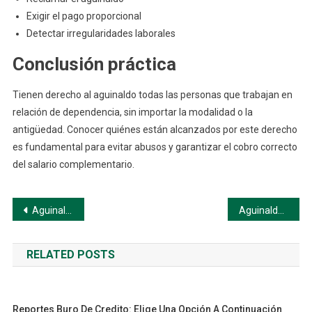
Exigir el pago proporcional
Detectar irregularidades laborales
Conclusión práctica
Tienen derecho al aguinaldo todas las personas que trabajan en
relación de dependencia, sin importar la modalidad o la
antigüedad. Conocer quiénes están alcanzados por este derecho
es fundamental para evitar abusos y garantizar el cobro correcto
del salario complementario.
Navegación
Aguinaldo: Qué Es (Guía paso a paso)
Aguinaldo: Cuándo Se Cobra (Guía paso a paso)
de
RELATED POSTS
entradas
Reportes Buro De Credito: Elige Una Opción A Continuación