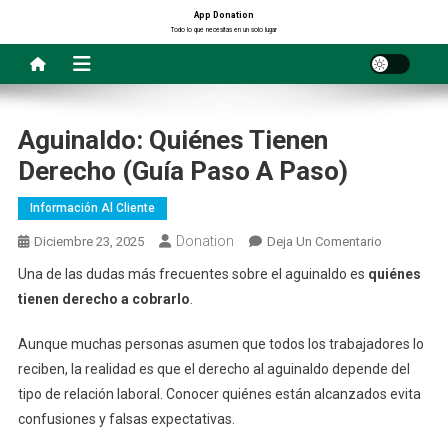
Saltar
App Donation
Todo lo que necesitas en un solo lugar
al
contenido
Aguinaldo: Quiénes Tienen
Derecho (Guía Paso A Paso)
Información Al Cliente
Donation
En
Diciembre 23, 2025
Deja Un Comentario
Aguinaldo:
Una de las dudas más frecuentes sobre el aguinaldo es
quiénes
Quiénes
tienen derecho a cobrarlo
.
Tienen
Derecho
Aunque muchas personas asumen que todos los trabajadores lo
(Guía
reciben, la realidad es que el derecho al aguinaldo depende del
Paso
tipo de relación laboral. Conocer quiénes están alcanzados evita
A
confusiones y falsas expectativas.
Paso)