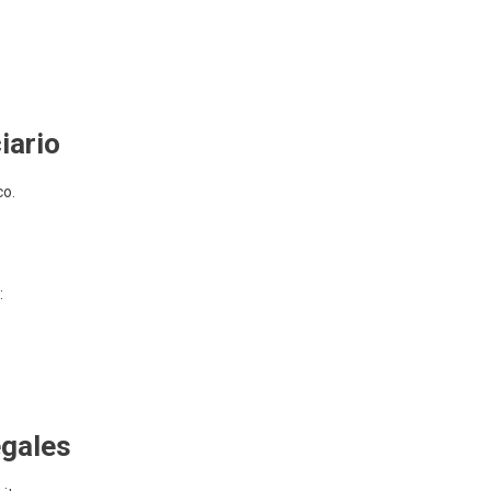
iario
co.
:
egales