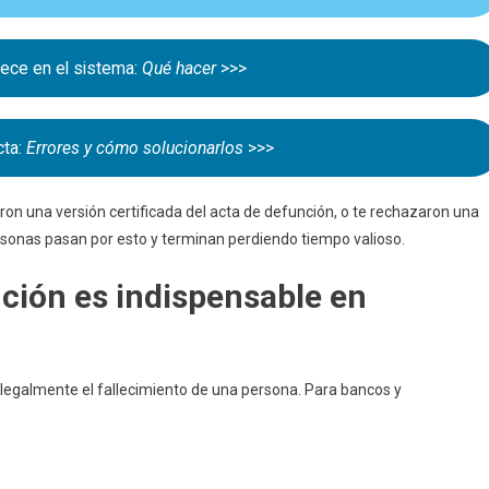
Bancarios
Y
De
rece en el sistema:
Qué hacer
>>>
Seguros
cta:
Errores y cómo solucionarlos
>>>
eron una versión certificada del acta de defunción, o te rechazaron una
ersonas pasan por esto y terminan perdiendo tiempo valioso.
nción es indispensable en
a legalmente el fallecimiento de una persona. Para bancos y