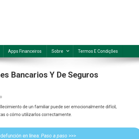
Apps Financeiros
Sobre
Termos E Condições
tes Bancarios Y De Seguros
En
io
Acta
llecimiento de un familiar puede ser emocionalmente difícil,
De
s o cómo utilizarlos correctamente.
Defunción
Para
Trámites
 defunción en línea:
Paso a paso
>>>