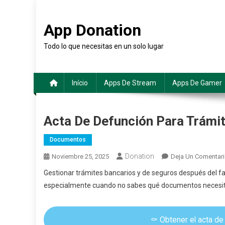
Saltar
al
App Donation
contenido
Todo lo que necesitas en un solo lugar
Início
Apps De Stream
Apps De Gamer
Acta De Defunción Para Trámi
Documentos
Donation
Noviembre 25, 2025
Deja Un Comentar
Gestionar trámites bancarios y de seguros después del fa
especialmente cuando no sabes qué documentos necesita
⚰️ Obtener el acta de